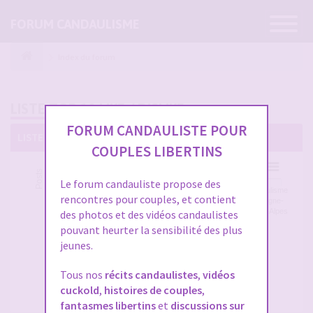
Ouvrir
FORUM CANDAULISME
la
navigatio
Index du forum
LISTE TOP 10 LIKE / DISLIKE
FORUM CANDAULISTE POUR
LISTE TOP 10 LIKE / DISLIKE
COUPLES LIBERTINS
Liste Top 10 Like / Dislike
Posts
500k
Le forum candauliste propose des
Vidéos
Vos
Candaulisme
Candaulisme
rencontres pour couples, et contient
candaulistes
fils
Paris - Ile de
Auvergne-
et photos -
persos
France
Rhône-Alpes
des photos et des vidéos candaulistes
Montrez vos
et
pouvant heurter la sensibilité des plus
femmes !
journaux
jeunes.
intimes
Tous nos
Pratiques
récits candaulistes
Récits
,
vidéos
Parlons
candaulistes
candaulistes
de
cuckold
,
histoires de couples
,
et
et histoires
candaulisme
fantasmes libertins
et
discussions sur
cuckolding
de cocus
(sérieusement