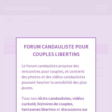
Ouvrir
FORUM CANDAULISME
la
navigatio
Index du forum
LISTE TOP 10 LIKE / DISLIKE
FORUM CANDAULISTE POUR
LISTE TOP 10 LIKE / DISLIKE
COUPLES LIBERTINS
Liste Top 10 Like / Dislike
Posts
500k
Le forum candauliste propose des
Vidéos
Vos
Candaulisme
Candaulisme
rencontres pour couples, et contient
candaulistes
fils
Paris - Ile de
Auvergne-
et photos -
persos
France
Rhône-Alpes
des photos et des vidéos candaulistes
Montrez vos
et
pouvant heurter la sensibilité des plus
femmes !
journaux
jeunes.
intimes
Tous nos
Pratiques
récits candaulistes
Récits
,
vidéos
Parlons
candaulistes
candaulistes
de
cuckold
,
histoires de couples
,
et
et histoires
candaulisme
fantasmes libertins
et
discussions sur
cuckolding
de cocus
(sérieusement