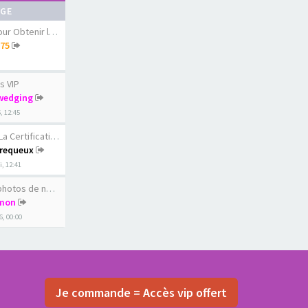
AGE
 Obtenir le diams…
75
s VIP
wedging
6, 12:45
ertification du c…
requeux
, 12:41
os de nos femmes …
mon
6, 00:00
Je commande = Accès vip offert