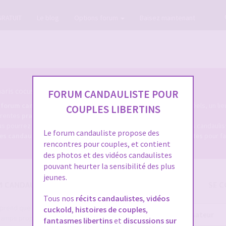
GRATUIT
Le blog
Options forum
Baisez maintenant
ris cocus et candaulistes du net.
FORUM CANDAULISTE POUR
e
forum candauliste
, un forum coquin des milliers de membres réels, un lie
COUPLES LIBERTINS
férentes
pratiques candaulistes
, et tout ce qui s'y rapporte.
s pourrez d'une part, consulter les dizaines de milliers de sujets candaul
Le forum candauliste propose des
res candaulistes
, et bien sûr, déposer des
annonces caudaulistes
pour fa
rencontres pour couples, et contient
des photos et des vidéos candaulistes
pouvant heurter la sensibilité des plus
jeunes.
M CANDAULISME
SE C
Tous nos
récits candaulistes
,
vidéos
e prend que quelques secondes et
cuckold
,
histoires de couples
,
Nom
 champs proposés pour augmenter vos
fantasmes libertins
et
discussions sur
d’utilisateur :