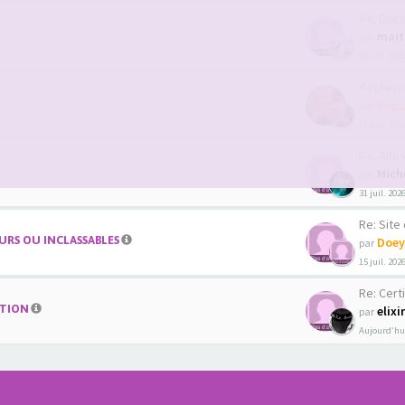
Re: Decouver
mait
par
03 juil. 202
Recherche co
Regu
par
11 mai 2026
Re: Albi we
Mich
par
31 juil. 202
Re: Site de 
RS OU INCLASSABLES
Doey
par
15 juil. 202
Re: Certi
ATION
elixi
par
Aujourd’hui