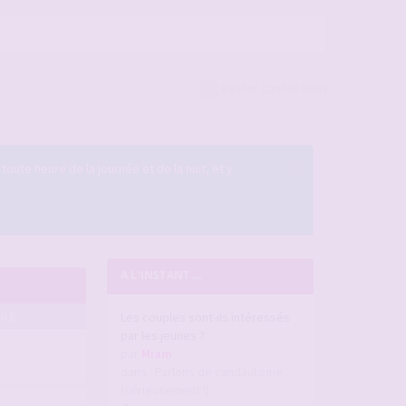
Rester connecté(e)
×
 toute heure de la journée et de la nuit, et y
A L'INSTANT ...
AGE
Les couples sont-ils intéressés
par les jeunes ?
par
Miam
dans :
Parlons de candaulisme
(sérieusement !)