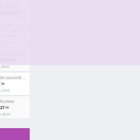
te et 1er sauna l…
requeux
6, 11:12
uple Geneve ou pr…
lier74
, 19:03
ek-end du 15 août
el3132
6, 09:05
rencontre au Québ…
6, 13:43
fication
r27
, 08:33