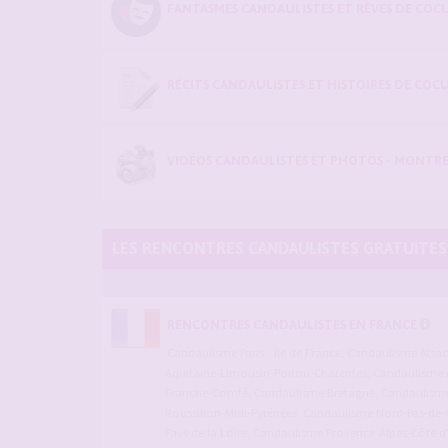
FANTASMES CANDAULISTES ET RÊVES DE COCU
RÉCITS CANDAULISTES ET HISTOIRES DE COC
VIDÉOS CANDAULISTES ET PHOTOS - MONTRE
LES RENCONTRES CANDAULISTES GRATUITES
RENCONTRES CANDAULISTES EN FRANCE
Candaulisme Paris - Ile de France
,
Candaulisme Alsa
Aquitaine-Limousin-Poitou-Charentes
,
Candaulisme 
Franche-Comté
,
Candaulisme Bretagne
,
Candaulisme 
Roussillon-Midi-Pyrénées
,
Candaulisme Nord-Pas-de-C
Pays de la Loire
,
Candaulisme Provence-Alpes-Côte d