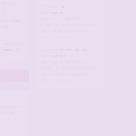
r492
Présentation
6, 18:38
par
Stephane
dans :
Les candaulistes du
 elle se lance
forum, Les présentations c'est
ty
par ici et c'est obligatoire
, 15:16
Aujourd’hui, 15:23
es blanches avec …
messexy
Ma présentation ! Evidence31
par
Stephane
, 13:52
dans :
Les candaulistes du
forum, Les présentations c'est
par ici et c'est obligatoire
Aujourd’hui, 15:22
AGE
nt des membres B…
64140
inutes