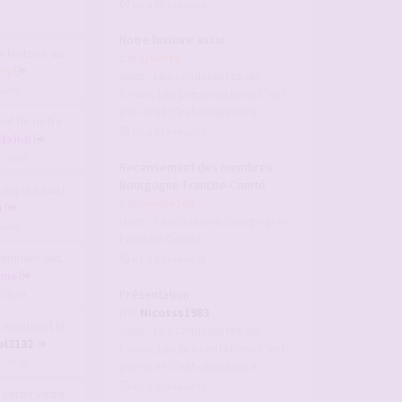
il y a 20 minutes
Notre histoire aussi
histoire aussi
par
Qwerty
ty
dans :
Les candaulistes du
inutes
forum, Les présentations c'est
par ici et c'est obligatoire
de notre couple V2
il y a 21 minutes
aExhib
, 14:05
Recensement des membres
Bourgogne-Franche-Comté
les sont-ils inté…
par
Jeje64140
m
dans :
Candaulisme Bourgogne-
inutes
Franche-Comté
es aussi aiment v…
il y a 39 minutes
line
Présentation
6, 08:03
par
Nicosss1983
ntrent leurs seins
dans :
Les candaulistes du
el3132
forum, Les présentations c'est
, 15:20
par ici et c'est obligatoire
il y a 43 minutes
ait votre plus gr…