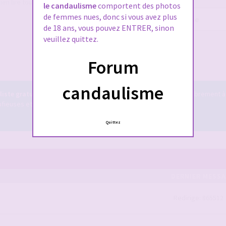
ien lire tout le règlement également,
le candaulisme
comportent des photos
de femmes nues, donc si vous avez plus
Mot
de 18 ans, vous pouvez ENTRER, sinon
de
passe :
veuillez quittez.
Me connecter
Forum
candaulisme
iste gratuit
! Il est accessible à tous ... vous pouvez y tchatter librement à
euses et bien plus encore ...
Le tchat candauliste.
Quittez
DERNIER MESS
Redirige: 865512