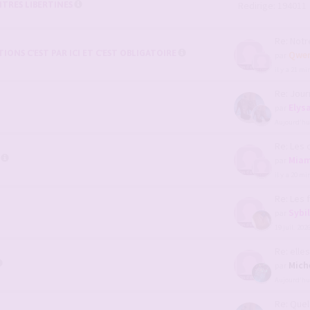
TRES LIBERTINES
Redirige: 194011
Re: Notre 
ONS C'EST PAR ICI ET C'EST OBLIGATOIRE
Qwer
par
il y a 21 m
Re: Journal 
Elys
par
Aujourd’hui
Re: Les coup
Mia
par
il y a 20 m
Re: Les femm
Sybi
par
19 juil. 202
Re: elles mo
Mich
par
Aujourd’hui
Re: Quel ser