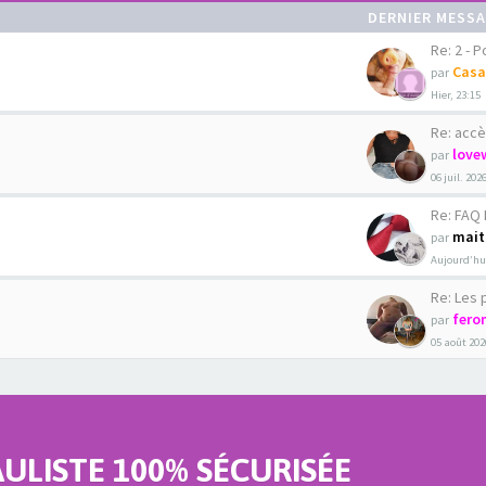
DERNIER MESS
Re: 2 - Pour
Casa
par
Hier, 23:15
Re: accè
love
par
06 juil. 202
Re: FAQ La C
mait
par
Aujourd’hui
Re: Les phot
fero
par
05 août 202
LISTE 100% SÉCURISÉE