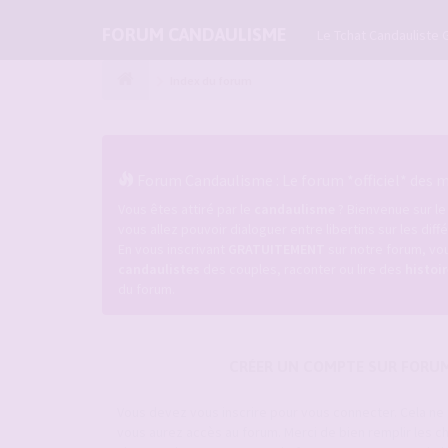
FORUM CANDAULISME
Le Tchat Candauliste 
Index du forum
Forum Candaulisme : Le forum *officiel* des ma
Vous êtes attiré par le
candaulisme
? Bienvenue sur l
vous allez pouvoir dialoguer entre libertins sur les dif
En vous inscrivant
GRATUITEMENT
sur notre forum, vou
candaulistes
des couples, raconter ou lire des
histoi
du forum.
CRÉER UN COMPTE SUR FORU
Vous devez vous inscrire pour vous connecter. Cela n
vous aurez accès au forum. Merci de bien remplir les