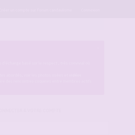
×
Créer un compte sur Forum candaulisme
Connexion
×
u d'échange basé sur le respect , très convivial où
istes abordés, voir les photos osées et
vidéos
ire des rencontres coquines entre membres actifs
ONNECTER À VOTRE COMPTE