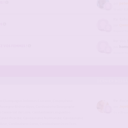
S !
pete
par
05 août 202
Re: Enfin
US
Qwer
par
Aujourd’hui
Re: Vos femm
Z VOS FEMMES !
hom
par
Aujourd’hui
DERNIER MESS
Re: Recenseme
ce-Champagne-Ardennes-Lorraine
,
Candaulisme
Jeje
Auvergne-Rhône-Alpes
,
Candaulisme Bourgogne-
par
Centre-Val de Loire
,
Candaulisme Languedoc-
il y a 39 m
alais-Picardie
,
Candaulisme Normandie
,
Candaulisme
'Azur
,
Candaulisme Corse
,
Candaulisme Dom-Tom