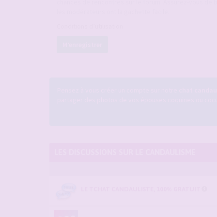
chances de rencontres sur le forum. Assurez-vous de b
les modérateurs ont la gachette facile.
Conditions d’utilisation
M’enregistrer
Pensez à vous créer un compte sur notre
chat candaul
partager des photos de vos épouses coquines ou cocufi
LES DISCUSSIONS SUR LE CANDAULISME
LE TCHAT CANDAULISTE, 100% GRATUIT