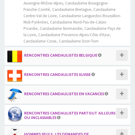
Auvergne-Rhône-Alpes
,
Candaulisme Bourgogne-
Franche-Comté
,
Candaulisme Bretagne
,
Candaulisme
Centre-Val de Loire
,
Candaulisme Languedoc-Roussillon-
Midi-Pyrénées
,
Candaulisme Nord-Pas-de-Calais-
Picardie
,
Candaulisme Normandie
,
Candaulisme Pays de
la Loire
,
Candaulisme Provence-Alpes-Côte d'Azur
,
Candaulisme Corse
,
Candaulisme Dom-Tom
RENCONTRES CANDAULISTES BELGIQUE
RENCONTRES CANDAULISTES SUISSE
RENCONTRES CANDAULISTES EN VACANCES
RENCONTRES CANDAULISTES PARTOUT AILLEURS
OU INCLASSABLES
HOMMES SEULS : LES DEMANDES DE