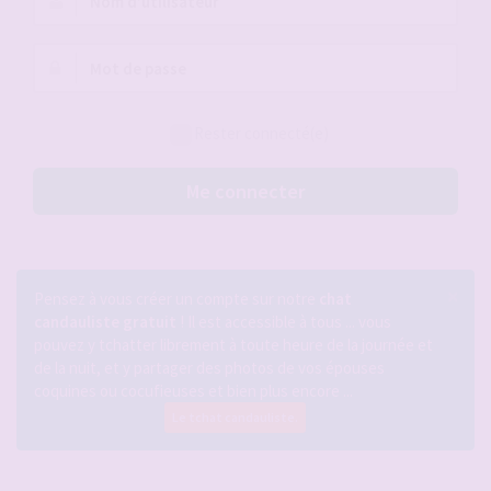
d’utilisateur :
Mot
de
passe :
Rester connecté(e)
Me connecter
×
Pensez à vous créer un compte sur notre
chat
candauliste gratuit
! Il est accessible à tous ... vous
pouvez y tchatter librement à toute heure de la journée et
de la nuit, et y partager des photos de vos épouses
coquines ou cocufieuses et bien plus encore ...
Le tchat candauliste.