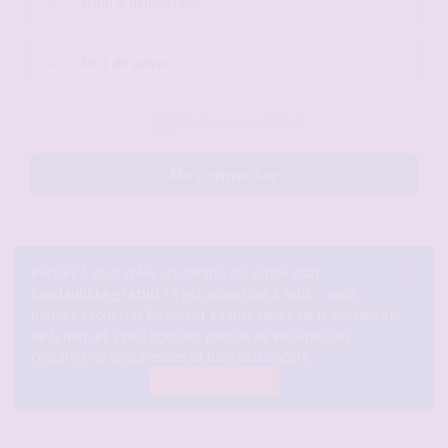
d’utilisateur :
Mot
de
passe :
Rester connecté(e)
Me connecter
×
Pensez à vous créer un compte sur notre
chat
candauliste gratuit
! Il est accessible à tous ... vous
pouvez y tchatter librement à toute heure de la journée et
de la nuit, et y partager des photos de vos épouses
coquines ou cocufieuses et bien plus encore ...
Le tchat candauliste.