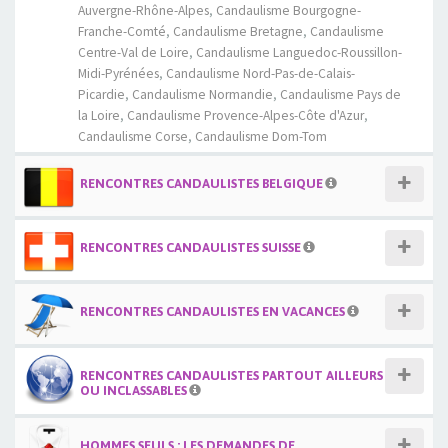
Auvergne-Rhône-Alpes
,
Candaulisme Bourgogne-
Franche-Comté
,
Candaulisme Bretagne
,
Candaulisme
Centre-Val de Loire
,
Candaulisme Languedoc-Roussillon-
Midi-Pyrénées
,
Candaulisme Nord-Pas-de-Calais-
Picardie
,
Candaulisme Normandie
,
Candaulisme Pays de
la Loire
,
Candaulisme Provence-Alpes-Côte d'Azur
,
Candaulisme Corse
,
Candaulisme Dom-Tom
RENCONTRES CANDAULISTES BELGIQUE
RENCONTRES CANDAULISTES SUISSE
RENCONTRES CANDAULISTES EN VACANCES
RENCONTRES CANDAULISTES PARTOUT AILLEURS
OU INCLASSABLES
HOMMES SEULS : LES DEMANDES DE