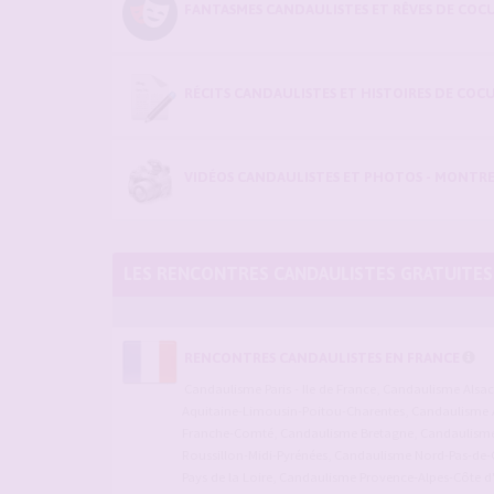
FANTASMES CANDAULISTES ET RÊVES DE COCU
RÉCITS CANDAULISTES ET HISTOIRES DE COC
VIDÉOS CANDAULISTES ET PHOTOS - MONTRE
LES RENCONTRES CANDAULISTES GRATUITES
RENCONTRES CANDAULISTES EN FRANCE
Candaulisme Paris - Ile de France
,
Candaulisme Alsa
Aquitaine-Limousin-Poitou-Charentes
,
Candaulisme 
Franche-Comté
,
Candaulisme Bretagne
,
Candaulisme 
Roussillon-Midi-Pyrénées
,
Candaulisme Nord-Pas-de-C
Pays de la Loire
,
Candaulisme Provence-Alpes-Côte d