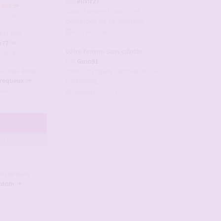
par
elixir27
r492
dans :
Hommes seuls : les
6, 18:38
demandes de certification
il y a 24 minutes
tits pas
e77
Votre femme sans culotte
, 07:08
par
Gino91
ous écouter vos f…
dans :
Pratiques candaulistes et
requeux
cuckolding
utes
Aujourd’hui, 07:51
AGE
o parisien
2dom