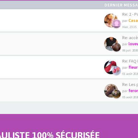
DERNIER MESS
Re: 2 - Pour
Casa
par
Hier, 23:15
Re: accè
love
par
06 juil. 202
Re: FAQ La C
fleu
par
01 août 202
Re: Les phot
fero
par
05 août 202
LISTE 100% SÉCURISÉE