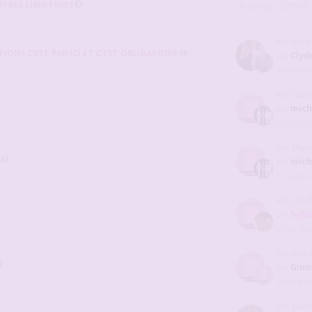
TRES LIBERTINES
Redirige: 193985
Re: Ma p
ONS C'EST PAR ICI ET C'EST OBLIGATOIRE
Clyd
par
Aujourd’hui
Re: Comment 
mich
par
il y a 11 m
Re: Madame s
mich
par
il y a moin
Re: Les femm
Sybi
par
19 juil. 202
Re: Votre fe
Gino
par
Aujourd’hui
Re: Quel ser