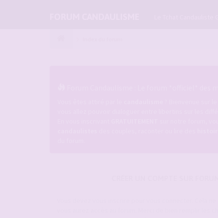
FORUM CANDAULISME
Le Tchat Candauliste 
Index du forum
Forum Candaulisme : Le forum *officiel* des ma
Vous êtes attiré par le
candaulisme
? Bienvenue sur l
vous allez pouvoir dialoguer entre libertins sur les dif
En vous inscrivant
GRATUITEMENT
sur notre forum, vou
candaulistes
des couples, raconter ou lire des
histoi
du forum.
CRÉER UN COMPTE SUR FORU
Vous devez vous inscrire pour vous connecter. Cela n
vous aurez accès au forum. Merci de bien remplir les