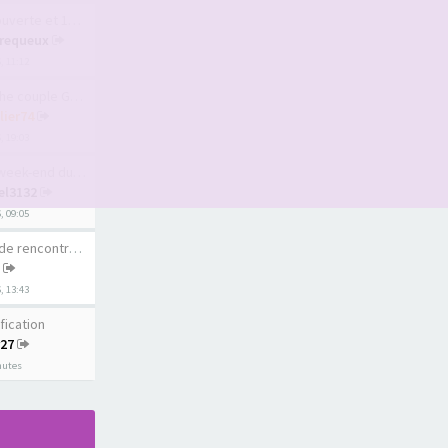
te et 1er sauna l…
requeux
6, 11:12
uple Geneve ou pr…
lier74
, 19:03
ek-end du 15 août
el3132
6, 09:05
rencontre au Québ…
6, 13:43
fication
r27
inutes