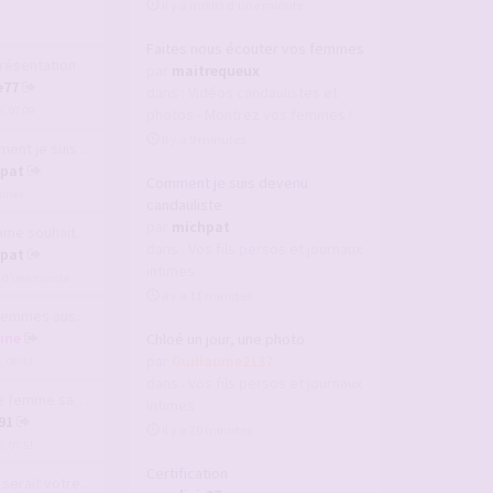
il y a moins d’une minute
Faites nous écouter vos femmes
résentation
par
maitrequeux
e77
dans :
Vidéos candaulistes et
, 07:09
photos - Montrez vos femmes !
il y a 9 minutes
je suis devenu ca…
pat
Comment je suis devenu
inutes
candauliste
par
michpat
ouhaite rencontre…
dans :
Vos fils persos et journaux
pat
intimes
s d’une minute
il y a 11 minutes
es aussi aiment v…
line
Chloé un jour, une photo
par
Guillaume2137
6, 08:03
dans :
Vos fils persos et journaux
mme sans culotte
intimes
91
il y a 20 minutes
, 07:51
Certification
ait votre plus gr…