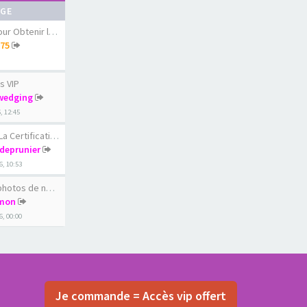
AGE
 Obtenir le diams…
75
s VIP
wedging
6, 12:45
ertification du c…
rdeprunier
6, 10:53
os de nos femmes …
mon
6, 00:00
Je commande = Accès vip offert