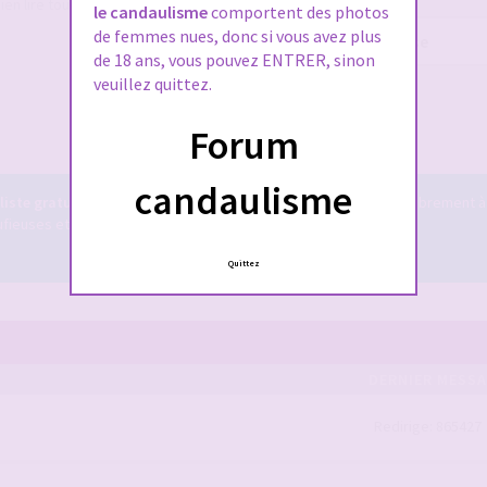
ien lire tout le règlement également,
le candaulisme
comportent des photos
de femmes nues, donc si vous avez plus
Mot
de 18 ans, vous pouvez ENTRER, sinon
de
passe :
veuillez quittez.
Me connecter
Forum
candaulisme
iste gratuit
! Il est accessible à tous ... vous pouvez y tchatter librement à
euses et bien plus encore ...
Le tchat candauliste.
Quittez
DERNIER MESS
Redirige: 865427