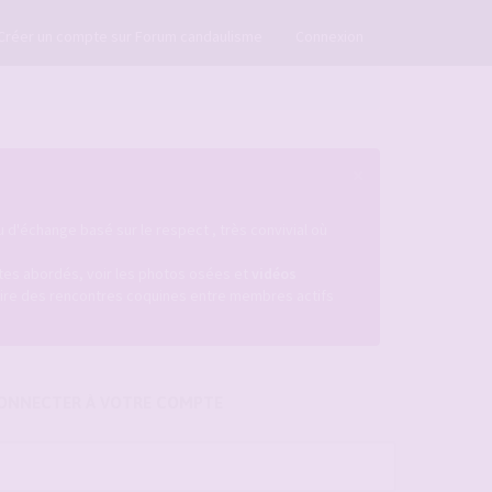
×
Créer un compte sur Forum candaulisme
Connexion
×
u d'échange basé sur le respect , très convivial où
istes abordés, voir les photos osées et
vidéos
ire des rencontres coquines entre membres actifs
ONNECTER À VOTRE COMPTE