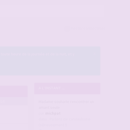
Rester connecté(e)
×
 toute heure de la journée et de la nuit, et y
A L'INSTANT ...
AGE
Madame souhaite rencontrer un
amant seule
par
michpat
dans :
Parlons de candaulisme
(sérieusement !)