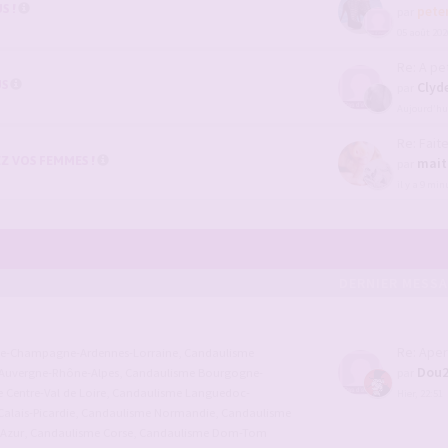
S !
pete
par
05 août 202
Re: A pe
US
Clyd
par
Aujourd’hui
Re: Faites n
Z VOS FEMMES !
mait
par
il y a 9 min
DERNIER MESS
Re: Aper
ce-Champagne-Ardennes-Lorraine
,
Candaulisme
Dou
Auvergne-Rhône-Alpes
,
Candaulisme Bourgogne-
par
Centre-Val de Loire
,
Candaulisme Languedoc-
Hier, 22:51
alais-Picardie
,
Candaulisme Normandie
,
Candaulisme
'Azur
,
Candaulisme Corse
,
Candaulisme Dom-Tom