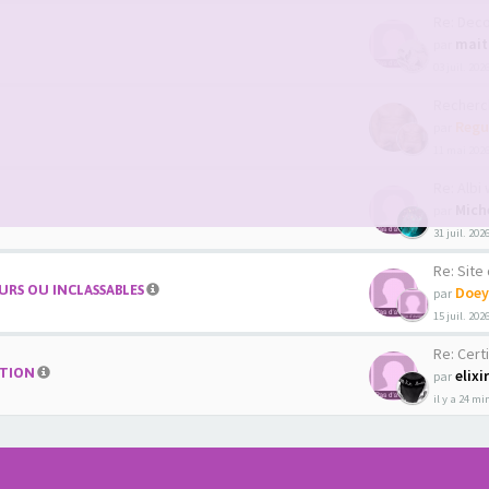
Re: Decouver
mait
par
03 juil. 202
Recherche co
Regu
par
11 mai 2026
Re: Albi we
Mich
par
31 juil. 202
Re: Site de 
RS OU INCLASSABLES
Doey
par
15 juil. 202
Re: Certi
ATION
elixi
par
il y a 24 m