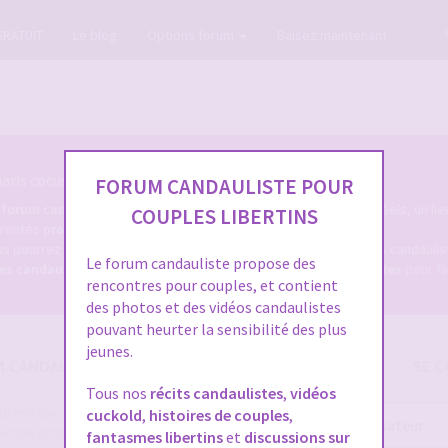
GRATUIT
Le blog
Options forum
Baisez maintenant
ris cocus et candaulistes du net.
FORUM CANDAULISTE POUR
e
forum candauliste
, un forum coquin des milliers de membres réels, un lie
COUPLES LIBERTINS
férentes
pratiques candaulistes
, et tout ce qui s'y rapporte.
s pourrez d'une part, consulter les dizaines de milliers de sujets candaul
Le forum candauliste propose des
res candaulistes
, et bien sûr, déposer des
annonces caudaulistes
pour fa
rencontres pour couples, et contient
des photos et des vidéos candaulistes
pouvant heurter la sensibilité des plus
jeunes.
M CANDAULISME
SE C
Tous nos
récits candaulistes
,
vidéos
e prend que quelques secondes et
cuckold
,
histoires de couples
,
Nom
 champs proposés pour augmenter vos
fantasmes libertins
et
discussions sur
d’utilisateur :