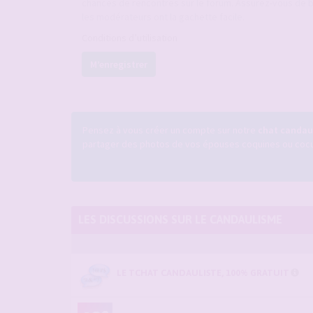
chances de rencontres sur le forum. Assurez-vous de b
les modérateurs ont la gachette facile.
Conditions d’utilisation
M’enregistrer
Pensez à vous créer un compte sur notre
chat candaul
partager des photos de vos épouses coquines ou cocufi
LES DISCUSSIONS SUR LE CANDAULISME
LE TCHAT CANDAULISTE, 100% GRATUIT