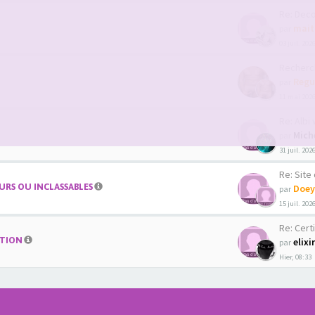
Re: Decouver
mait
par
03 juil. 202
Recherche co
Regu
par
11 mai 2026
Re: Albi we
Mich
par
31 juil. 202
Re: Site de 
RS OU INCLASSABLES
Doey
par
15 juil. 202
Re: Certi
ATION
elixi
par
Hier, 08:33