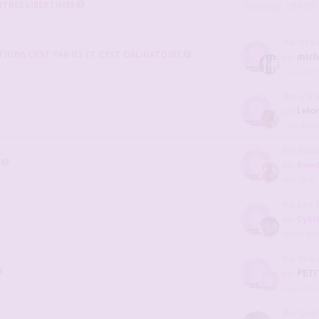
TRES LIBERTINES
Redirige: 194039
Re: Notre 
ONS C'EST PAR ICI ET C'EST OBLIGATOIRE
mich
par
il y a 23 m
Re: J'ai inv
Lelo
par
il y a 26 m
Re: Madame s
Swed
par
Hier, 22:41
Re: Les femm
Sybi
par
19 juil. 202
Re: Votre fe
PET
par
Aujourd’hui
Re: Quel ser