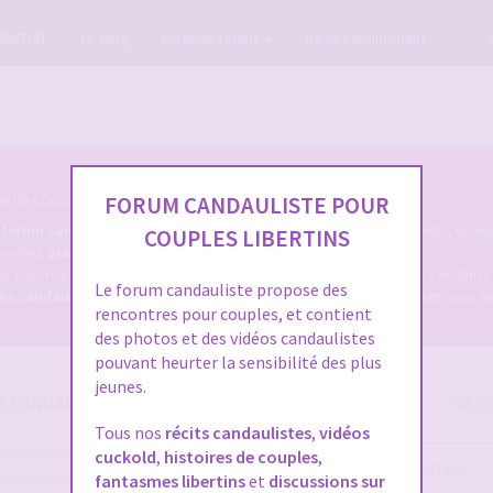
GRATUIT
Le blog
Options forum
Baisez maintenant
ris cocus et candaulistes du net.
FORUM CANDAULISTE POUR
e
forum candauliste
, un forum coquin des milliers de membres réels, un lie
COUPLES LIBERTINS
férentes
pratiques candaulistes
, et tout ce qui s'y rapporte.
s pourrez d'une part, consulter les dizaines de milliers de sujets candaul
Le forum candauliste propose des
res candaulistes
, et bien sûr, déposer des
annonces caudaulistes
pour fa
rencontres pour couples, et contient
des photos et des vidéos candaulistes
pouvant heurter la sensibilité des plus
jeunes.
M CANDAULISME
SE C
Tous nos
récits candaulistes
,
vidéos
e prend que quelques secondes et
cuckold
,
histoires de couples
,
Nom
 champs proposés pour augmenter vos
fantasmes libertins
et
discussions sur
d’utilisateur :