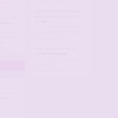
Aujourd’hui, 08:34
r492
6, 18:38
Jeux avec photos érotiques,
ajout-suppression autorisé
e soft mais exci…
par
FB57
nfire
dans :
Vidéos candaulistes et
photos - Montrez vos femmes !
c photos érotique…
Aujourd’hui, 08:19
Votre femme sans culotte
, 08:19
par
PETITBONHEUR
dans :
Pratiques candaulistes et
cuckolding
Aujourd’hui, 07:38
AGE
gosse pour Candic…
e77
, 07:01