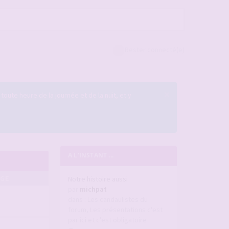
Rester connecté(e)
×
 toute heure de la journée et de la nuit, et y
A L'INSTANT ...
AGE
Notre histoire aussi
par
michpat
dans :
Les candaulistes du
forum, Les présentations c'est
par ici et c'est obligatoire