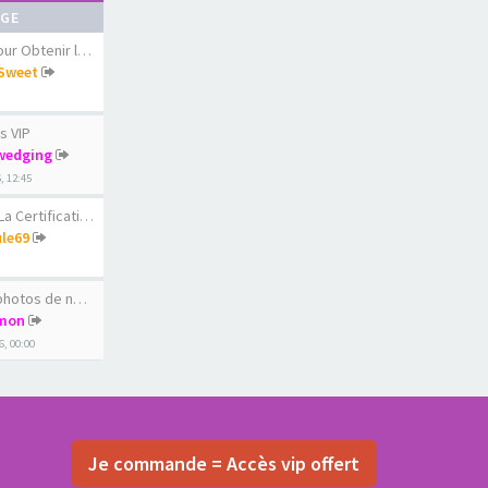
AGE
 Obtenir le diams…
Sweet
s VIP
wedging
6, 12:45
ertification du c…
le69
os de nos femmes …
mon
6, 00:00
Je commande = Accès vip offert