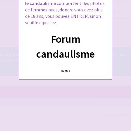
ien lire tout le règlement également,
le candaulisme
comportent des photos
de femmes nues, donc si vous avez plus
Mot
de 18 ans, vous pouvez ENTRER, sinon
de
passe :
veuillez quittez.
Me connecter
Forum
candaulisme
iste gratuit
! Il est accessible à tous ... vous pouvez y tchatter librement à
euses et bien plus encore ...
Le tchat candauliste.
Quittez
DERNIER MESS
Redirige: 865678