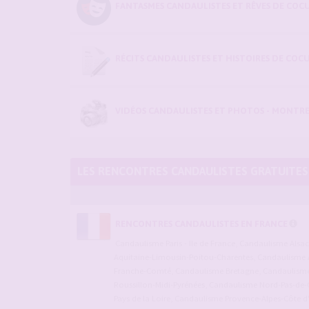
FANTASMES CANDAULISTES ET RÊVES DE COCU
RÉCITS CANDAULISTES ET HISTOIRES DE COC
VIDÉOS CANDAULISTES ET PHOTOS - MONTRE
LES RENCONTRES CANDAULISTES GRATUITES
RENCONTRES CANDAULISTES EN FRANCE
Candaulisme Paris - Ile de France
,
Candaulisme Alsa
Aquitaine-Limousin-Poitou-Charentes
,
Candaulisme 
Franche-Comté
,
Candaulisme Bretagne
,
Candaulisme 
Roussillon-Midi-Pyrénées
,
Candaulisme Nord-Pas-de-C
Pays de la Loire
,
Candaulisme Provence-Alpes-Côte d