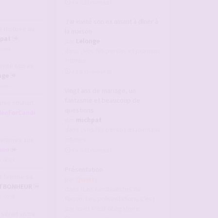
il y a 23 minutes
J'ai invité son ex amant à dîner à
histoire aussi
la maison
pat
par
Lelonge
inutes
dans :
Vos fils persos et journaux
intimes
ité son ex amant …
il y a 26 minutes
nge
inutes
Vingt ans de mariage, un
fantasme et beaucoup de
ouhaite rencontre…
questions
enForCandice
par
michpat
dans :
Vos fils persos et journaux
intimes
es aussi aiment v…
line
il y a 41 minutes
6, 08:03
Présentation
mme sans culotte
par
Qwerty
ITBONHEUR
dans :
Les candaulistes du
, 07:38
forum, Les présentations c'est
par ici et c'est obligatoire
ait votre plus gr…