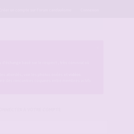
×
Créer un compte sur Forum candaulisme
Connexion
×
u d'échange basé sur le respect , très convivial où
istes abordés, voir les photos osées et
vidéos
ire des rencontres coquines entre membres actifs
ONNECTER À VOTRE COMPTE