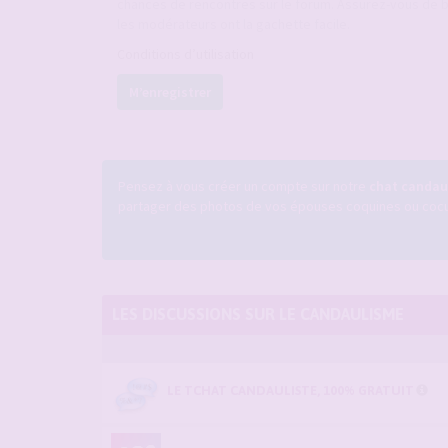
chances de rencontres sur le forum. Assurez-vous de b
les modérateurs ont la gachette facile.
Conditions d’utilisation
M’enregistrer
Pensez à vous créer un compte sur notre
chat candaul
partager des photos de vos épouses coquines ou cocufi
LES DISCUSSIONS SUR LE CANDAULISME
LE TCHAT CANDAULISTE, 100% GRATUIT