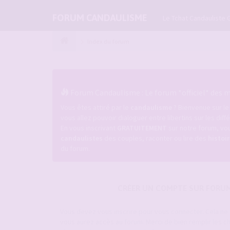
FORUM CANDAULISME
Le Tchat Candauliste 
Index du forum
Forum Candaulisme : Le forum *officiel* des ma
Vous êtes attiré par le
candaulisme
? Bienvenue sur l
vous allez pouvoir dialoguer entre libertins sur les dif
En vous inscrivant
GRATUITEMENT
sur notre forum, vou
candaulistes
des couples, raconter ou lire des
histoi
du forum.
CRÉER UN COMPTE SUR FORU
Vous devez vous inscrire pour vous connecter. Cela n
vous aurez accès au forum. Merci de bien remplir les