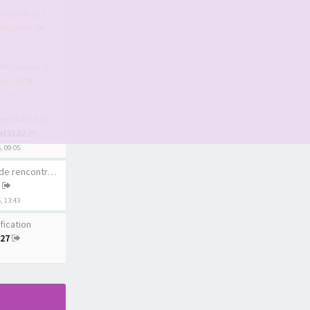
te et 1er sauna l…
requeux
6, 11:12
uple Geneve ou pr…
lier74
, 19:03
ek-end du 15 août
el3132
6, 09:05
rencontre au Québ…
6, 13:43
fication
r27