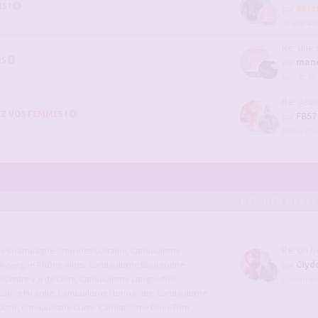
S !
pete
par
05 août 202
Re: Une soiré
US
mano
par
Hier, 21:32
Re: Jeux ave
Z VOS FEMMES !
FB57
par
Aujourd’hui
DERNIER MESS
Re: Un beau 
ce-Champagne-Ardennes-Lorraine
,
Candaulisme
Clyd
Auvergne-Rhône-Alpes
,
Candaulisme Bourgogne-
par
Centre-Val de Loire
,
Candaulisme Languedoc-
Aujourd’hui
alais-Picardie
,
Candaulisme Normandie
,
Candaulisme
'Azur
,
Candaulisme Corse
,
Candaulisme Dom-Tom