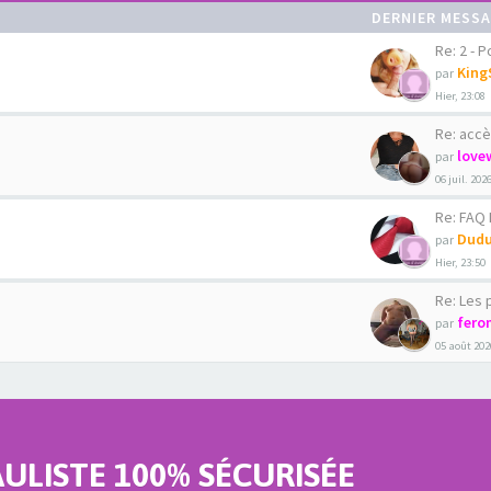
DERNIER MESS
Re: 2 - Pour
King
par
Hier, 23:08
Re: accè
love
par
06 juil. 202
Re: FAQ La C
Dudu
par
Hier, 23:50
Re: Les phot
fero
par
05 août 202
LISTE 100% SÉCURISÉE