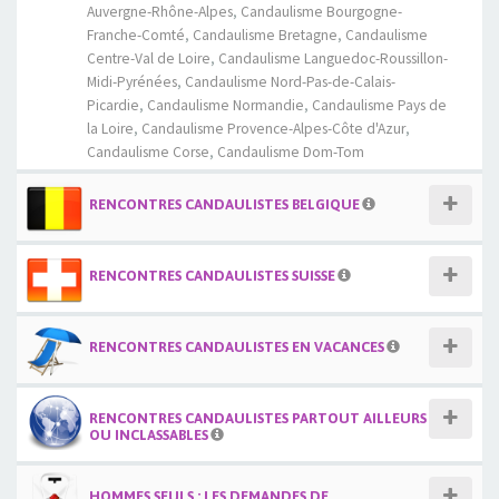
Auvergne-Rhône-Alpes
,
Candaulisme Bourgogne-
Franche-Comté
,
Candaulisme Bretagne
,
Candaulisme
Centre-Val de Loire
,
Candaulisme Languedoc-Roussillon-
Midi-Pyrénées
,
Candaulisme Nord-Pas-de-Calais-
Picardie
,
Candaulisme Normandie
,
Candaulisme Pays de
la Loire
,
Candaulisme Provence-Alpes-Côte d'Azur
,
Candaulisme Corse
,
Candaulisme Dom-Tom
RENCONTRES CANDAULISTES BELGIQUE
RENCONTRES CANDAULISTES SUISSE
RENCONTRES CANDAULISTES EN VACANCES
RENCONTRES CANDAULISTES PARTOUT AILLEURS
OU INCLASSABLES
HOMMES SEULS : LES DEMANDES DE