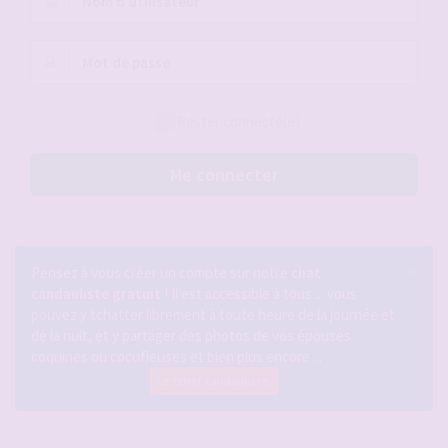
d’utilisateur :
Mot
de
passe :
Rester connecté(e)
Me connecter
×
Pensez à vous créer un compte sur notre
chat
candauliste gratuit
! Il est accessible à tous ... vous
pouvez y tchatter librement à toute heure de la journée et
de la nuit, et y partager des photos de vos épouses
coquines ou cocufieuses et bien plus encore ...
Le tchat candauliste.