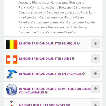
Auvergne-Rhône-Alpes
,
Candaulisme Bourgogne-
Franche-Comté
,
Candaulisme Bretagne
,
Candaulisme
Centre-Val de Loire
,
Candaulisme Languedoc-Roussillon-
Midi-Pyrénées
,
Candaulisme Nord-Pas-de-Calais-
Picardie
,
Candaulisme Normandie
,
Candaulisme Pays de
la Loire
,
Candaulisme Provence-Alpes-Côte d'Azur
,
Candaulisme Corse
,
Candaulisme Dom-Tom
RENCONTRES CANDAULISTES BELGIQUE
RENCONTRES CANDAULISTES SUISSE
RENCONTRES CANDAULISTES EN VACANCES
RENCONTRES CANDAULISTES PARTOUT AILLEURS
OU INCLASSABLES
HOMMES SEULS : LES DEMANDES DE