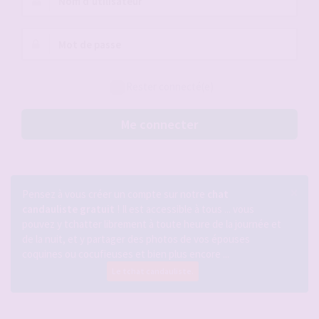
d’utilisateur :
Mot
de
passe :
Rester connecté(e)
Me connecter
×
Pensez à vous créer un compte sur notre
chat
candauliste gratuit
! Il est accessible à tous ... vous
pouvez y tchatter librement à toute heure de la journée et
de la nuit, et y partager des photos de vos épouses
coquines ou cocufieuses et bien plus encore ...
Le tchat candauliste.