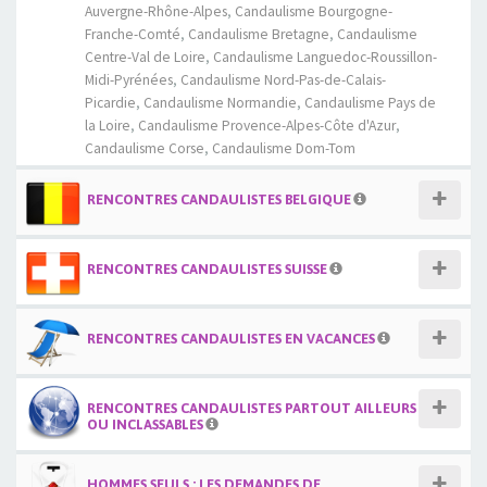
Auvergne-Rhône-Alpes
,
Candaulisme Bourgogne-
Franche-Comté
,
Candaulisme Bretagne
,
Candaulisme
Centre-Val de Loire
,
Candaulisme Languedoc-Roussillon-
Midi-Pyrénées
,
Candaulisme Nord-Pas-de-Calais-
Picardie
,
Candaulisme Normandie
,
Candaulisme Pays de
la Loire
,
Candaulisme Provence-Alpes-Côte d'Azur
,
Candaulisme Corse
,
Candaulisme Dom-Tom
RENCONTRES CANDAULISTES BELGIQUE
RENCONTRES CANDAULISTES SUISSE
RENCONTRES CANDAULISTES EN VACANCES
RENCONTRES CANDAULISTES PARTOUT AILLEURS
OU INCLASSABLES
HOMMES SEULS : LES DEMANDES DE