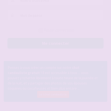
d’utilisateur :
Mot
de
passe :
Rester connecté(e)
Me connecter
×
Pensez à vous créer un compte sur notre
chat
candauliste gratuit
! Il est accessible à tous ... vous
pouvez y tchatter librement à toute heure de la journée et
de la nuit, et y partager des photos de vos épouses
coquines ou cocufieuses et bien plus encore ...
Le tchat candauliste.