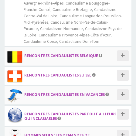
Auvergne-Rhône-Alpes
,
Candaulisme Bourgogne-
Franche-Comté
,
Candaulisme Bretagne
,
Candaulisme
Centre-Val de Loire
,
Candaulisme Languedoc-Roussillon-
Midi-Pyrénées
,
Candaulisme Nord-Pas-de-Calais-
Picardie
,
Candaulisme Normandie
,
Candaulisme Pays de
la Loire
,
Candaulisme Provence-Alpes-Côte d'Azur
,
Candaulisme Corse
,
Candaulisme Dom-Tom
RENCONTRES CANDAULISTES BELGIQUE
RENCONTRES CANDAULISTES SUISSE
RENCONTRES CANDAULISTES EN VACANCES
RENCONTRES CANDAULISTES PARTOUT AILLEURS
OU INCLASSABLES
HOMMES SEULS : LES DEMANDES DE