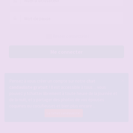
d’utilisateur :
Mot
de
passe :
Rester connecté(e)
Me connecter
×
Pensez à vous créer un compte sur notre
chat
candauliste gratuit
! Il est accessible à tous ... vous
pouvez y tchatter librement à toute heure de la journée et
de la nuit, et y partager des photos de vos épouses
coquines ou cocufieuses et bien plus encore ...
Le tchat candauliste.