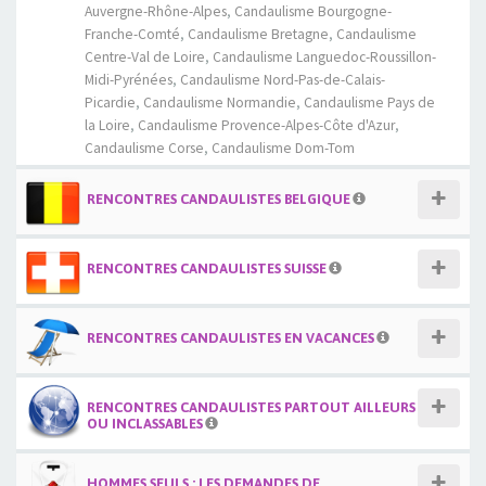
Auvergne-Rhône-Alpes
,
Candaulisme Bourgogne-
Franche-Comté
,
Candaulisme Bretagne
,
Candaulisme
Centre-Val de Loire
,
Candaulisme Languedoc-Roussillon-
Midi-Pyrénées
,
Candaulisme Nord-Pas-de-Calais-
Picardie
,
Candaulisme Normandie
,
Candaulisme Pays de
la Loire
,
Candaulisme Provence-Alpes-Côte d'Azur
,
Candaulisme Corse
,
Candaulisme Dom-Tom
RENCONTRES CANDAULISTES BELGIQUE
RENCONTRES CANDAULISTES SUISSE
RENCONTRES CANDAULISTES EN VACANCES
RENCONTRES CANDAULISTES PARTOUT AILLEURS
OU INCLASSABLES
HOMMES SEULS : LES DEMANDES DE