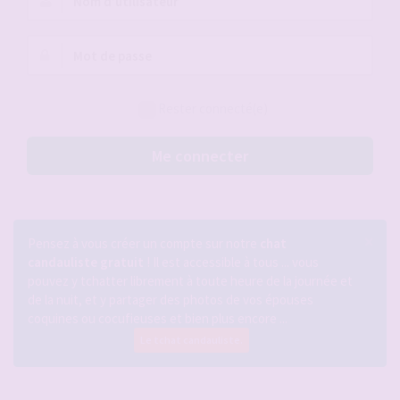
d’utilisateur :
Mot
de
passe :
Rester connecté(e)
Me connecter
×
Pensez à vous créer un compte sur notre
chat
candauliste gratuit
! Il est accessible à tous ... vous
pouvez y tchatter librement à toute heure de la journée et
de la nuit, et y partager des photos de vos épouses
coquines ou cocufieuses et bien plus encore ...
Le tchat candauliste.