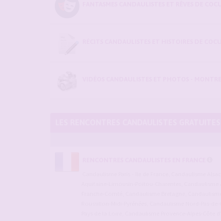
FANTASMES CANDAULISTES ET RÊVES DE COCU
RÉCITS CANDAULISTES ET HISTOIRES DE COC
VIDÉOS CANDAULISTES ET PHOTOS - MONTRE
LES RENCONTRES CANDAULISTES GRATUITES
RENCONTRES CANDAULISTES EN FRANCE
Candaulisme Paris - Ile de France
,
Candaulisme Alsa
Aquitaine-Limousin-Poitou-Charentes
,
Candaulisme 
Franche-Comté
,
Candaulisme Bretagne
,
Candaulisme 
Roussillon-Midi-Pyrénées
,
Candaulisme Nord-Pas-de-C
Pays de la Loire
,
Candaulisme Provence-Alpes-Côte d