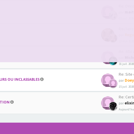
Re: Decouver
mait
par
03 juil. 202
Recherche co
Regu
par
11 mai 2026
Re: Albi we
Mich
par
31 juil. 202
Re: Site de 
RS OU INCLASSABLES
Doey
par
15 juil. 202
Re: Certi
ATION
elixi
par
Aujourd’hui