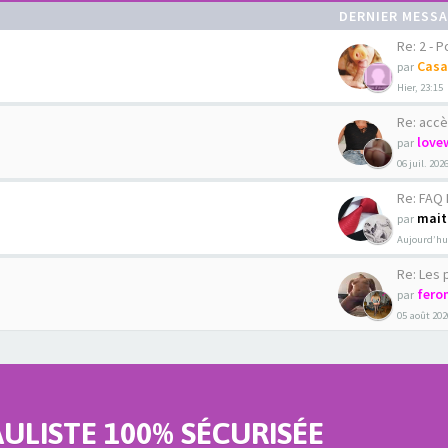
DERNIER MESS
Re: 2 - Pour
Casa
par
Hier, 23:15
Re: accè
love
par
06 juil. 202
Re: FAQ La C
mait
par
Aujourd’hui
Re: Les phot
fero
par
05 août 202
LISTE 100% SÉCURISÉE