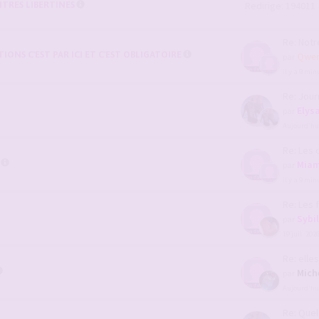
TRES LIBERTINES
Redirige: 194011
Re: Notre 
ONS C'EST PAR ICI ET C'EST OBLIGATOIRE
Qwer
par
il y a 9 min
Re: Journal 
Elys
par
Aujourd’hui
Re: Les coup
Mia
par
il y a 9 min
Re: Les femm
Sybi
par
19 juil. 202
Re: elles mo
Mich
par
Aujourd’hui
Re: Quel ser