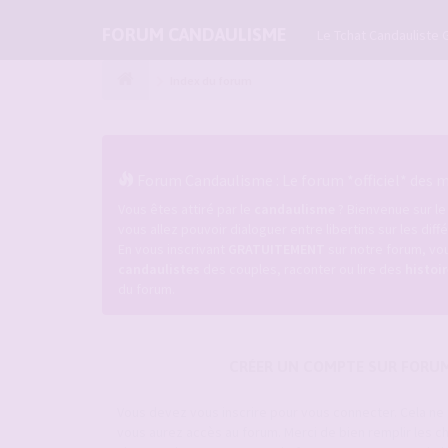
FORUM CANDAULISME
Le Tchat Candauliste 
Index du forum
Forum Candaulisme : Le forum *officiel* des ma
Vous êtes attiré par le
candaulisme
? Bienvenue sur l
vous allez pouvoir dialoguer entre libertins sur les dif
En vous inscrivant
GRATUITEMENT
sur notre forum, vou
candaulistes
des couples, raconter ou lire des
histoi
du forum.
CRÉER UN COMPTE SUR FORU
Vous devez vous inscrire pour vous connecter. Cela n
vous aurez accès au forum. Merci de bien remplir les