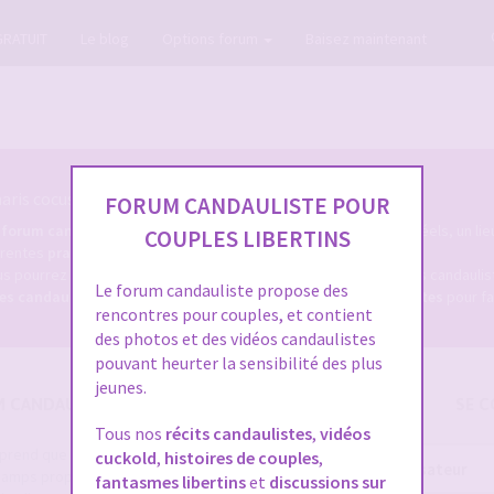
GRATUIT
Le blog
Options forum
Baisez maintenant
ris cocus et candaulistes du net.
FORUM CANDAULISTE POUR
e
forum candauliste
, un forum coquin des milliers de membres réels, un lie
COUPLES LIBERTINS
férentes
pratiques candaulistes
, et tout ce qui s'y rapporte.
s pourrez d'une part, consulter les dizaines de milliers de sujets candaul
Le forum candauliste propose des
res candaulistes
, et bien sûr, déposer des
annonces caudaulistes
pour fa
rencontres pour couples, et contient
des photos et des vidéos candaulistes
pouvant heurter la sensibilité des plus
jeunes.
M CANDAULISME
SE C
Tous nos
récits candaulistes
,
vidéos
e prend que quelques secondes et
cuckold
,
histoires de couples
,
Nom
 champs proposés pour augmenter vos
fantasmes libertins
et
discussions sur
d’utilisateur :