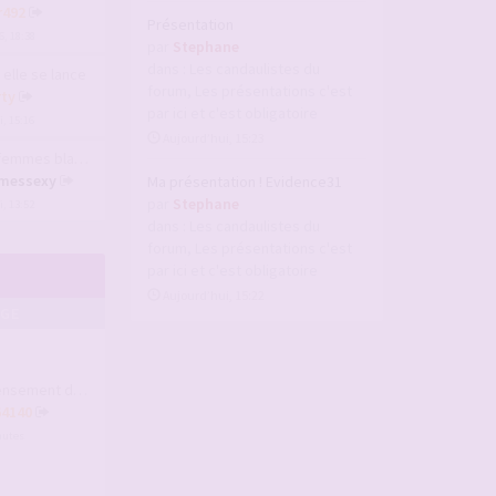
r492
Présentation
6, 18:38
par
Stephane
dans :
Les candaulistes du
 elle se lance
forum, Les présentations c'est
ty
par ici et c'est obligatoire
, 15:16
Aujourd’hui, 15:23
es blanches avec …
messexy
Ma présentation ! Evidence31
par
Stephane
, 13:52
dans :
Les candaulistes du
forum, Les présentations c'est
par ici et c'est obligatoire
Aujourd’hui, 15:22
AGE
nt des membres B…
64140
inutes