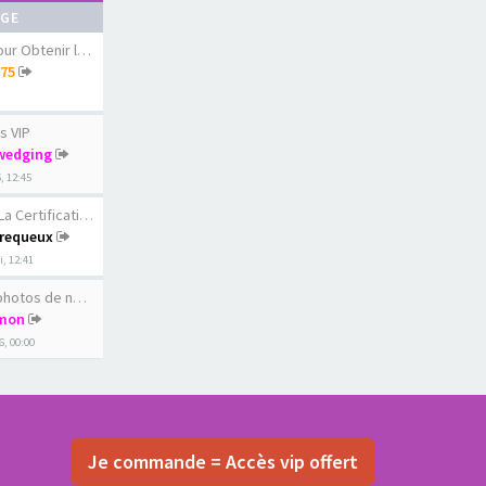
AGE
 Obtenir le diams…
75
s VIP
wedging
6, 12:45
ertification du c…
requeux
, 12:41
os de nos femmes …
mon
6, 00:00
Je commande = Accès vip offert