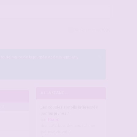
Rester connecté(e)
×
 toute heure de la journée et de la nuit, et y
A L'INSTANT ...
AGE
Les couples sont-ils intéressés
par les jeunes ?
par
Miam
dans :
Parlons de candaulisme
(sérieusement !)