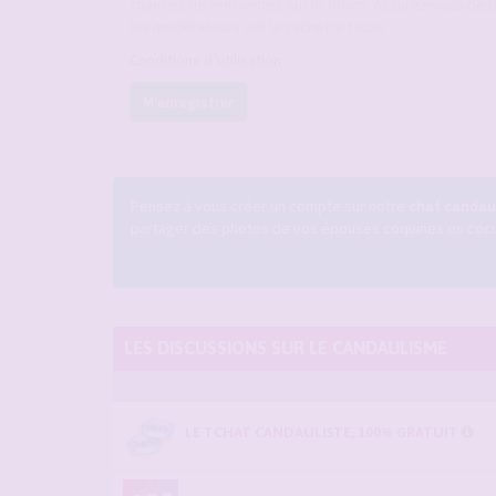
chances de rencontres sur le forum. Assurez-vous de b
les modérateurs ont la gachette facile.
Conditions d’utilisation
M’enregistrer
Pensez à vous créer un compte sur notre
chat candaul
partager des photos de vos épouses coquines ou cocufi
LES DISCUSSIONS SUR LE CANDAULISME
LE TCHAT CANDAULISTE, 100% GRATUIT