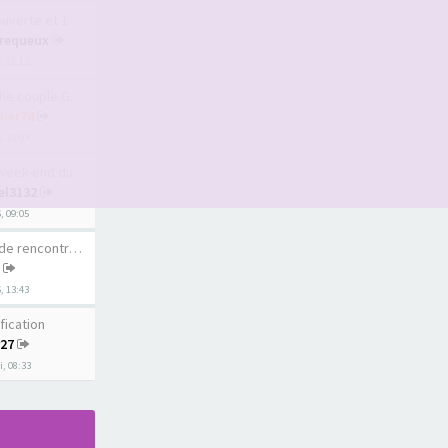
te et 1er sauna l…
requeux
6, 11:12
uple Geneve ou pr…
lier74
, 19:03
ek-end du 15 août
el3132
6, 09:05
rencontre au Québ…
6, 13:43
fication
r27
, 08:33