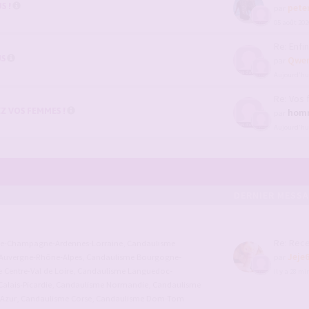
S !
pete
par
05 août 202
Re: Enfin
US
Qwer
par
Aujourd’hui
Re: Vos femm
Z VOS FEMMES !
hom
par
Aujourd’hui
DERNIER MESS
Re: Recenseme
ce-Champagne-Ardennes-Lorraine
,
Candaulisme
Jeje
Auvergne-Rhône-Alpes
,
Candaulisme Bourgogne-
par
Centre-Val de Loire
,
Candaulisme Languedoc-
il y a 28 m
alais-Picardie
,
Candaulisme Normandie
,
Candaulisme
'Azur
,
Candaulisme Corse
,
Candaulisme Dom-Tom