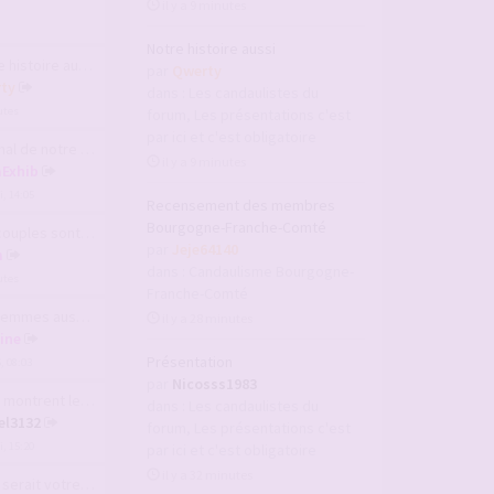
il y a 9 minutes
Notre histoire aussi
histoire aussi
par
Qwerty
ty
dans :
Les candaulistes du
utes
forum, Les présentations c'est
par ici et c'est obligatoire
de notre couple V2
il y a 9 minutes
aExhib
, 14:05
Recensement des membres
Bourgogne-Franche-Comté
les sont-ils inté…
par
Jeje64140
m
dans :
Candaulisme Bourgogne-
utes
Franche-Comté
es aussi aiment v…
il y a 28 minutes
line
Présentation
6, 08:03
par
Nicosss1983
ntrent leurs seins
dans :
Les candaulistes du
el3132
forum, Les présentations c'est
, 15:20
par ici et c'est obligatoire
il y a 32 minutes
ait votre plus gr…