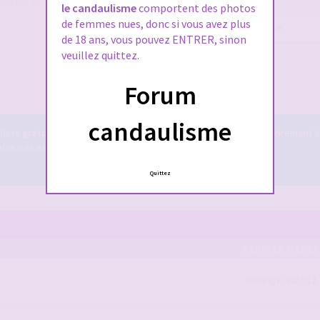
ien lire tout le règlement également,
le candaulisme
comportent des photos
de femmes nues, donc si vous avez plus
Mot
de 18 ans, vous pouvez ENTRER, sinon
de
passe :
veuillez quittez.
Me connecter
Forum
candaulisme
iste gratuit
! Il est accessible à tous ... vous pouvez y tchatter librement à
euses et bien plus encore ...
Le tchat candauliste.
Quittez
DERNIER MESS
Redirige: 865512