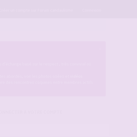
×
Créer un compte sur Forum candaulisme
Connexion
×
u d'échange basé sur le respect , très convivial où
istes abordés, voir les photos osées et
vidéos
ire des rencontres coquines entre membres actifs
ONNECTER À VOTRE COMPTE