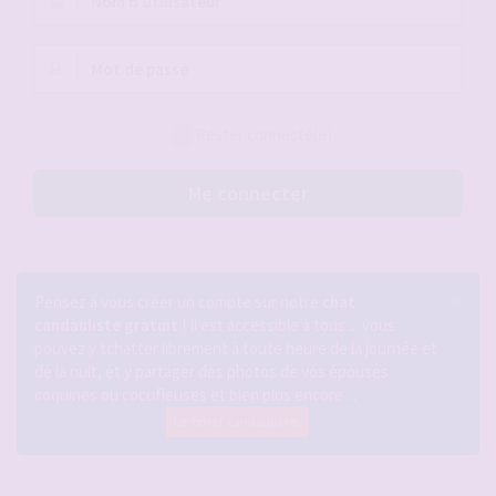
d’utilisateur :
Mot
de
passe :
Rester connecté(e)
Me connecter
×
Pensez à vous créer un compte sur notre
chat
candauliste gratuit
! Il est accessible à tous ... vous
pouvez y tchatter librement à toute heure de la journée et
de la nuit, et y partager des photos de vos épouses
coquines ou cocufieuses et bien plus encore ...
Le tchat candauliste.