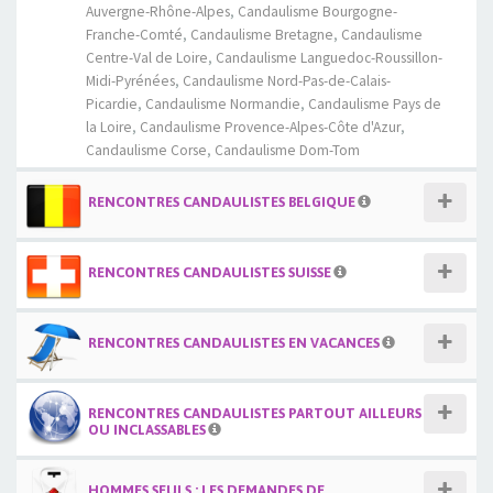
Auvergne-Rhône-Alpes
,
Candaulisme Bourgogne-
Franche-Comté
,
Candaulisme Bretagne
,
Candaulisme
Centre-Val de Loire
,
Candaulisme Languedoc-Roussillon-
Midi-Pyrénées
,
Candaulisme Nord-Pas-de-Calais-
Picardie
,
Candaulisme Normandie
,
Candaulisme Pays de
la Loire
,
Candaulisme Provence-Alpes-Côte d'Azur
,
Candaulisme Corse
,
Candaulisme Dom-Tom
RENCONTRES CANDAULISTES BELGIQUE
RENCONTRES CANDAULISTES SUISSE
RENCONTRES CANDAULISTES EN VACANCES
RENCONTRES CANDAULISTES PARTOUT AILLEURS
OU INCLASSABLES
HOMMES SEULS : LES DEMANDES DE