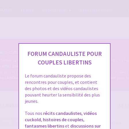
GRATUIT
Le blog
Options forum
Baisez maintenant
ris cocus et candaulistes du net.
FORUM CANDAULISTE POUR
e
forum candauliste
, un forum coquin des milliers de membres réels, un lie
COUPLES LIBERTINS
férentes
pratiques candaulistes
, et tout ce qui s'y rapporte.
s pourrez d'une part, consulter les dizaines de milliers de sujets candaul
Le forum candauliste propose des
res candaulistes
, et bien sûr, déposer des
annonces caudaulistes
pour fa
rencontres pour couples, et contient
des photos et des vidéos candaulistes
pouvant heurter la sensibilité des plus
jeunes.
M CANDAULISME
SE C
Tous nos
récits candaulistes
,
vidéos
e prend que quelques secondes et
cuckold
,
histoires de couples
,
Nom
 champs proposés pour augmenter vos
fantasmes libertins
et
discussions sur
d’utilisateur :