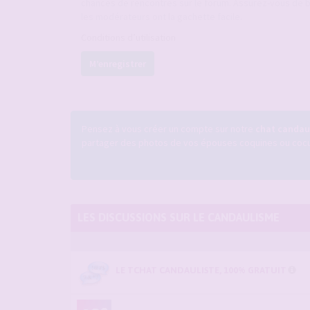
chances de rencontres sur le forum. Assurez-vous de b
les modérateurs ont la gachette facile.
Conditions d’utilisation
M’enregistrer
Pensez à vous créer un compte sur notre
chat candaul
partager des photos de vos épouses coquines ou cocufi
LES DISCUSSIONS SUR LE CANDAULISME
LE TCHAT CANDAULISTE, 100% GRATUIT