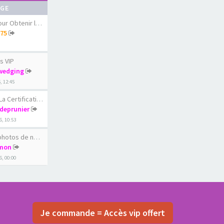
AGE
 Obtenir le diams…
75
s VIP
wedging
6, 12:45
ertification du c…
rdeprunier
6, 10:53
os de nos femmes …
mon
6, 00:00
Je commande = Accès vip offert