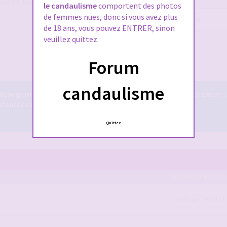
ien lire tout le règlement également,
le candaulisme
comportent des photos
de femmes nues, donc si vous avez plus
Mot
de 18 ans, vous pouvez ENTRER, sinon
de
passe :
veuillez quittez.
Me connecter
Forum
candaulisme
iste gratuit
! Il est accessible à tous ... vous pouvez y tchatter librement à
euses et bien plus encore ...
Le tchat candauliste.
Quittez
DERNIER MESS
Redirige: 865378