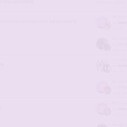
TRES LIBERTINES
Redirige: 193978
Re: Ma prése
ONS C'EST PAR ICI ET C'EST OBLIGATOIRE
max
par
Hier, 23:16
Re: Journal 
Elys
par
Hier, 17:59
Re: Fantasme
mich
par
Hier, 20:51
Re: Les femm
Sybi
par
19 juil. 202
Re: Cocu 
cocu
par
Aujourd’hui
Re: Quel ser