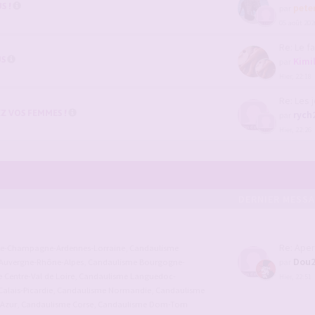
S !
pete
par
05 août 202
Re: Le f
US
Kimi
par
Hier, 22:18
Re: Les joli
Z VOS FEMMES !
rych
par
Hier, 22:26
DERNIER MESS
Re: Aper
ce-Champagne-Ardennes-Lorraine
,
Candaulisme
Dou
Auvergne-Rhône-Alpes
,
Candaulisme Bourgogne-
par
Centre-Val de Loire
,
Candaulisme Languedoc-
Hier, 22:51
alais-Picardie
,
Candaulisme Normandie
,
Candaulisme
'Azur
,
Candaulisme Corse
,
Candaulisme Dom-Tom