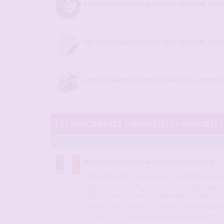
FANTASMES CANDAULISTES ET RÊVES DE COCU
RÉCITS CANDAULISTES ET HISTOIRES DE COC
VIDÉOS CANDAULISTES ET PHOTOS - MONTRE
LES RENCONTRES CANDAULISTES GRATUITES
RENCONTRES CANDAULISTES EN FRANCE
Candaulisme Paris - Ile de France
,
Candaulisme Alsa
Aquitaine-Limousin-Poitou-Charentes
,
Candaulisme 
Franche-Comté
,
Candaulisme Bretagne
,
Candaulisme 
Roussillon-Midi-Pyrénées
,
Candaulisme Nord-Pas-de-C
Pays de la Loire
,
Candaulisme Provence-Alpes-Côte d