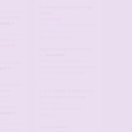
Ma femme est une hotwife qui
debute
ntation de mari c…
par
cocuced
ou501
dans :
Pratiques candaulistes et
cuckolding
Aujourd’hui, 00:53
de notre couple V2
aExhib
Ma présentation de mari cocu
par
maxou501
dans :
Les candaulistes du
 candau non parta…
forum, Les présentations c'est
pat
par ici et c'est obligatoire
Hier, 23:16
es aussi aiment v…
line
2 - Pour Obtenir le diams sur le
chat candaulisme c'est par ...
6, 08:03
par
Casa75
privé de....
dans :
A propos du forum
fieuse
Hier, 23:15
, 01:10
Ma présentation
ait votre plus gr…