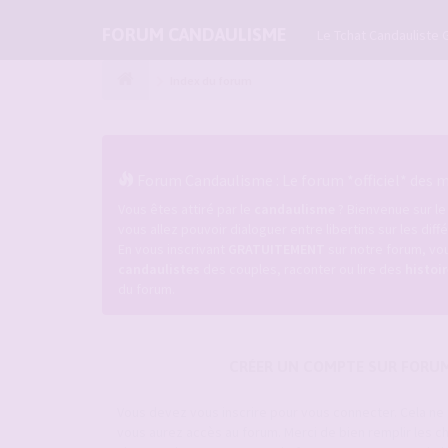
FORUM CANDAULISME
Le Tchat Candauliste 
Index du forum
Forum Candaulisme : Le forum *officiel* des ma
Vous êtes attiré par le
candaulisme
? Bienvenue sur l
vous allez pouvoir dialoguer entre libertins sur les dif
En vous inscrivant
GRATUITEMENT
sur notre forum, vou
candaulistes
des couples, raconter ou lire des
histoi
du forum.
CRÉER UN COMPTE SUR FORU
Vous devez vous inscrire pour vous connecter. Cela n
vous aurez accès au forum. Merci de bien remplir les