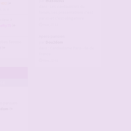
par
maxou501
r492
dans :
Les candaulistes du
6, 18:38
forum, Les présentations c'est
par ici et c'est obligatoire
acteur X
Hier, 23:12
lefty75
Apero parisien
es femmes des mar…
par
Dou2dom
2
dans :
Candaulisme Paris - Ile de
France
Hier, 22:51
AGE
o parisien
2dom