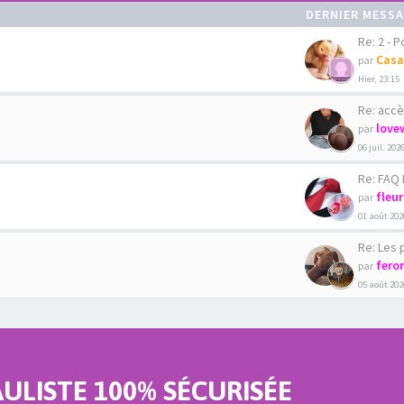
DERNIER MESS
Re: 2 - Pour
Casa
par
Hier, 23:15
Re: accè
love
par
06 juil. 202
Re: FAQ La C
fleu
par
01 août 202
Re: Les phot
fero
par
05 août 202
LISTE 100% SÉCURISÉE