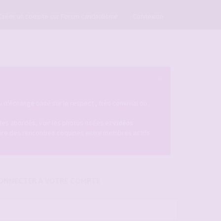
×
Créer un compte sur Forum candaulisme
Connexion
×
u d'échange basé sur le respect , très convivial où
istes abordés, voir les photos osées et
vidéos
ire des rencontres coquines entre membres actifs
ONNECTER À VOTRE COMPTE