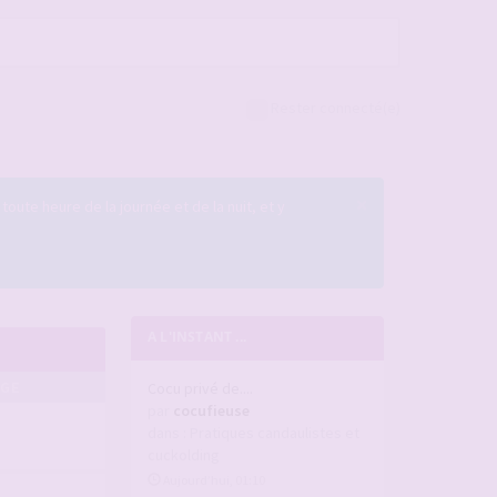
Rester connecté(e)
×
 toute heure de la journée et de la nuit, et y
A L'INSTANT ...
AGE
Cocu privé de....
par
cocufieuse
dans :
Pratiques candaulistes et
cuckolding
Aujourd’hui, 01:10