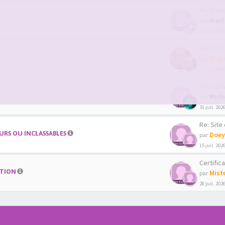
Re: Decouver
mait
par
03 juil. 202
Recherche co
Regu
par
11 mai 2026
Re: Albi we
Mich
par
31 juil. 202
Re: Site de 
RS OU INCLASSABLES
Doey
par
15 juil. 202
Certific
ATION
Mist
par
28 juil. 202