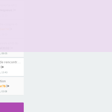
te et 1er sauna l…
requeux
6, 11:12
uple Geneve ou pr…
lier74
, 19:03
ek-end du 15 août
el3132
6, 09:05
rencontre au Québ…
6, 13:43
ation
er76
6, 03:08