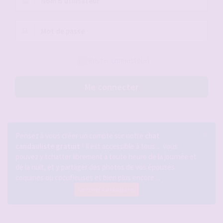
d’utilisateur :
Mot
de
passe :
Rester connecté(e)
Me connecter
×
Pensez à vous créer un compte sur notre
chat
candauliste gratuit
! Il est accessible à tous ... vous
pouvez y tchatter librement à toute heure de la journée et
de la nuit, et y partager des photos de vos épouses
coquines ou cocufieuses et bien plus encore ...
Le tchat candauliste.