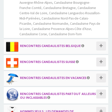
Auvergne-Rhône-Alpes
,
Candaulisme Bourgogne-
Franche-Comté
,
Candaulisme Bretagne
,
Candaulisme
Centre-Val de Loire
,
Candaulisme Languedoc-Roussillon-
Midi-Pyrénées
,
Candaulisme Nord-Pas-de-Calais-
Picardie
,
Candaulisme Normandie
,
Candaulisme Pays de
la Loire
,
Candaulisme Provence-Alpes-Côte d'Azur
,
Candaulisme Corse
,
Candaulisme Dom-Tom
RENCONTRES CANDAULISTES BELGIQUE
RENCONTRES CANDAULISTES SUISSE
RENCONTRES CANDAULISTES EN VACANCES
RENCONTRES CANDAULISTES PARTOUT AILLEURS
OU INCLASSABLES
HOMMES SEULS : LES DEMANDES DE