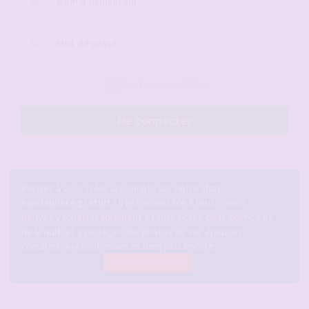
d’utilisateur :
Mot
de
passe :
Rester connecté(e)
Me connecter
×
Pensez à vous créer un compte sur notre
chat
candauliste gratuit
! Il est accessible à tous ... vous
pouvez y tchatter librement à toute heure de la journée et
de la nuit, et y partager des photos de vos épouses
coquines ou cocufieuses et bien plus encore ...
Le tchat candauliste.