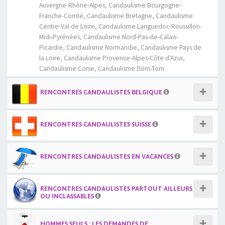
Auvergne-Rhône-Alpes
,
Candaulisme Bourgogne-
Franche-Comté
,
Candaulisme Bretagne
,
Candaulisme
Centre-Val de Loire
,
Candaulisme Languedoc-Roussillon-
Midi-Pyrénées
,
Candaulisme Nord-Pas-de-Calais-
Picardie
,
Candaulisme Normandie
,
Candaulisme Pays de
la Loire
,
Candaulisme Provence-Alpes-Côte d'Azur
,
Candaulisme Corse
,
Candaulisme Dom-Tom
RENCONTRES CANDAULISTES BELGIQUE
RENCONTRES CANDAULISTES SUISSE
RENCONTRES CANDAULISTES EN VACANCES
RENCONTRES CANDAULISTES PARTOUT AILLEURS
OU INCLASSABLES
HOMMES SEULS : LES DEMANDES DE