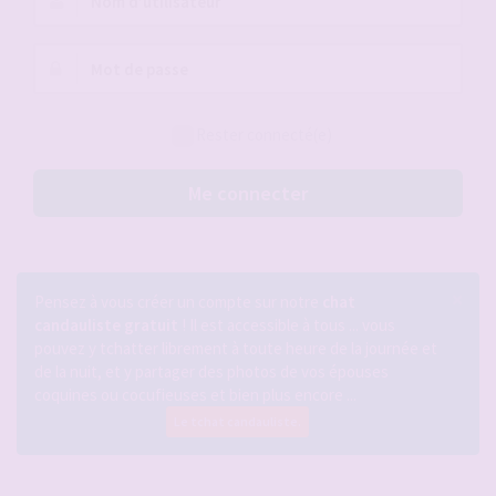
d’utilisateur :
Mot
de
passe :
Rester connecté(e)
Me connecter
×
Pensez à vous créer un compte sur notre
chat
candauliste gratuit
! Il est accessible à tous ... vous
pouvez y tchatter librement à toute heure de la journée et
de la nuit, et y partager des photos de vos épouses
coquines ou cocufieuses et bien plus encore ...
Le tchat candauliste.