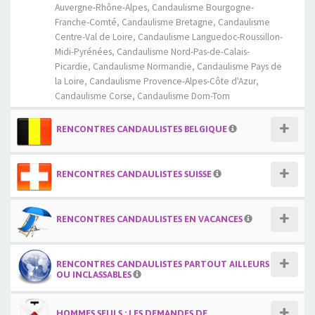
Auvergne-Rhône-Alpes
,
Candaulisme Bourgogne-
Franche-Comté
,
Candaulisme Bretagne
,
Candaulisme
Centre-Val de Loire
,
Candaulisme Languedoc-Roussillon-
Midi-Pyrénées
,
Candaulisme Nord-Pas-de-Calais-
Picardie
,
Candaulisme Normandie
,
Candaulisme Pays de
la Loire
,
Candaulisme Provence-Alpes-Côte d'Azur
,
Candaulisme Corse
,
Candaulisme Dom-Tom
RENCONTRES CANDAULISTES BELGIQUE
RENCONTRES CANDAULISTES SUISSE
RENCONTRES CANDAULISTES EN VACANCES
RENCONTRES CANDAULISTES PARTOUT AILLEURS
OU INCLASSABLES
HOMMES SEULS : LES DEMANDES DE