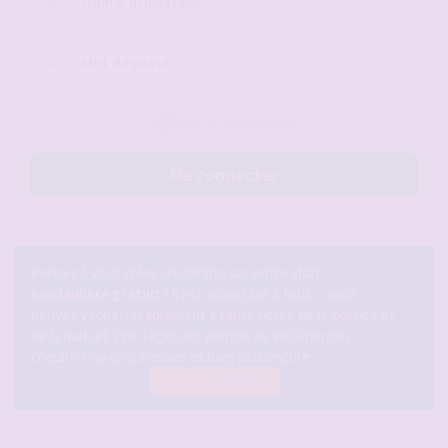
d’utilisateur :
Mot
de
passe :
Rester connecté(e)
Me connecter
×
Pensez à vous créer un compte sur notre
chat
candauliste gratuit
! Il est accessible à tous ... vous
pouvez y tchatter librement à toute heure de la journée et
de la nuit, et y partager des photos de vos épouses
coquines ou cocufieuses et bien plus encore ...
Le tchat candauliste.