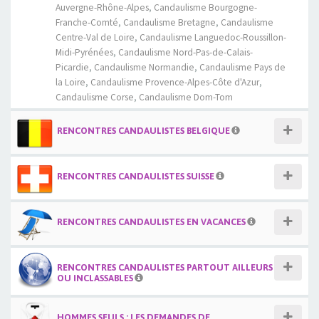
Auvergne-Rhône-Alpes
,
Candaulisme Bourgogne-
Franche-Comté
,
Candaulisme Bretagne
,
Candaulisme
Centre-Val de Loire
,
Candaulisme Languedoc-Roussillon-
Midi-Pyrénées
,
Candaulisme Nord-Pas-de-Calais-
Picardie
,
Candaulisme Normandie
,
Candaulisme Pays de
la Loire
,
Candaulisme Provence-Alpes-Côte d'Azur
,
Candaulisme Corse
,
Candaulisme Dom-Tom
RENCONTRES CANDAULISTES BELGIQUE
RENCONTRES CANDAULISTES SUISSE
RENCONTRES CANDAULISTES EN VACANCES
RENCONTRES CANDAULISTES PARTOUT AILLEURS
OU INCLASSABLES
HOMMES SEULS : LES DEMANDES DE