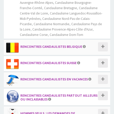
Auvergne-Rhône-Alpes
,
Candaulisme Bourgogne-
Franche-Comté
,
Candaulisme Bretagne
,
Candaulisme
Centre-Val de Loire
,
Candaulisme Languedoc-Roussillon-
Midi-Pyrénées
,
Candaulisme Nord-Pas-de-Calais-
Picardie
,
Candaulisme Normandie
,
Candaulisme Pays de
la Loire
,
Candaulisme Provence-Alpes-Côte d'Azur
,
Candaulisme Corse
,
Candaulisme Dom-Tom
RENCONTRES CANDAULISTES BELGIQUE
RENCONTRES CANDAULISTES SUISSE
RENCONTRES CANDAULISTES EN VACANCES
RENCONTRES CANDAULISTES PARTOUT AILLEURS
OU INCLASSABLES
HOMMES SEULS : LES DEMANDES DE