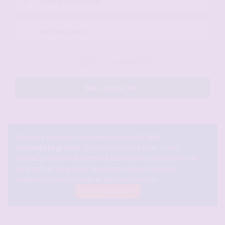
d’utilisateur :
Mot
de
passe :
Rester connecté(e)
Me connecter
×
Pensez à vous créer un compte sur notre
chat
candauliste gratuit
! Il est accessible à tous ... vous
pouvez y tchatter librement à toute heure de la journée et
de la nuit, et y partager des photos de vos épouses
coquines ou cocufieuses et bien plus encore ...
Le tchat candauliste.