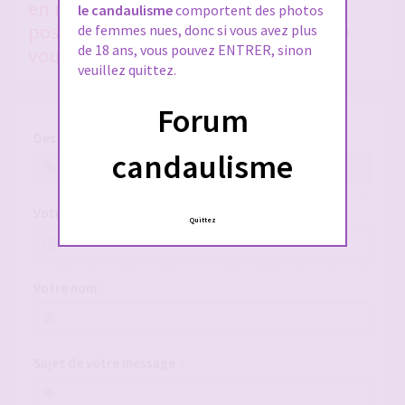
en nous donnant le plus de détails
le candaulisme
comportent des photos
possible, si vous voulez qu'on puisse
de femmes nues, donc si vous avez plus
de 18 ans, vous pouvez ENTRER, sinon
vous aider !
veuillez quittez.
Forum
Destinataire :
candaulisme
Votre adresse e-mail :
Quittez
Votre nom :
Sujet de votre message :