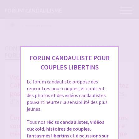
Ouvrir
FORUM CANDAULISME
la
navigatio
Index du forum
CONTACTER UN ADMINISTRATEUR DU
FORUM
FORUM CANDAULISTE POUR
COUPLES LIBERTINS
Vous avez un soucis sur FORUM
Le forum candauliste propose des
CANDAULISTE et vous ne vous en sortez
rencontres pour couples, et contient
pas après avoir lu toutes les
rubriques
des photos et des vidéos candaulistes
d'aides entre membres
et la
FAQ
?
pouvant heurter la sensibilité des plus
jeunes.
Contactez-nous, nous vous répondrons
Tous nos
récits candaulistes
,
vidéos
sous 48 heures en général. Merci d'être
cuckold
,
histoires de couples
,
très clair et précis dans votre problème
fantasmes libertins
et
discussions sur