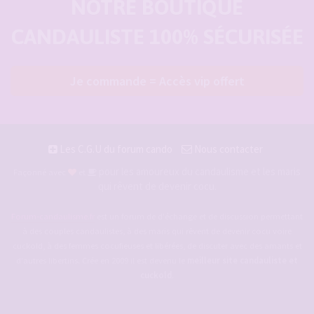
NOTRE BOUTIQUE
CANDAULISTE 100% SÉCURISÉE
Je commande = Accès vip offert
Les C.G.U du forum cando
Nous contacter
pour les amoureux du candaulisme et les maris
Façonné avec
et
qui rêvent de devenir cocu.
Forum-candaulisme.fr
est un forum de d'échange et de discussion permettant
à des couples candaulistes, à des maris qui rêvent de devenir cocu voire
cuckold, à des femmes cocufieuses et libérées, de discuter avec des amants et
d'autres libertins. Crée en 2009 il est devenu le
meilleur site candauliste et
cuckold
.