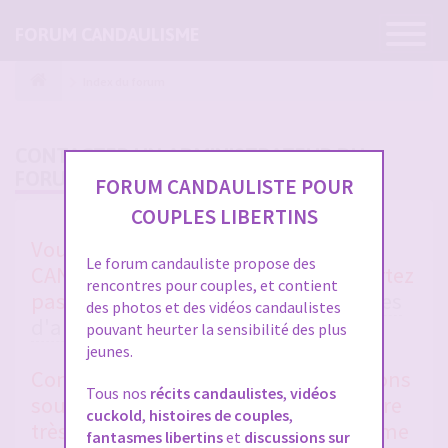
Ouvrir
FORUM CANDAULISME
la
navigatio
Index du forum
CONTACTER UN ADMINISTRATEUR DU
FORUM
FORUM CANDAULISTE POUR
COUPLES LIBERTINS
Vous avez un soucis sur FORUM
Le forum candauliste propose des
CANDAULISTE et vous ne vous en sortez
rencontres pour couples, et contient
pas après avoir lu toutes les
rubriques
des photos et des vidéos candaulistes
d'aides entre membres
et la
FAQ
?
pouvant heurter la sensibilité des plus
jeunes.
Contactez-nous, nous vous répondrons
Tous nos
récits candaulistes
,
vidéos
sous 48 heures en général. Merci d'être
cuckold
,
histoires de couples
,
très clair et précis dans votre problème
fantasmes libertins
et
discussions sur