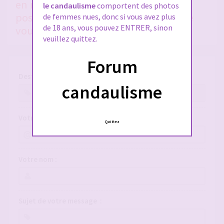
en nous donnant le plus de détails
le candaulisme
comportent des photos
possible, si vous voulez qu'on puisse
de femmes nues, donc si vous avez plus
de 18 ans, vous pouvez ENTRER, sinon
vous aider !
veuillez quittez.
Forum
Destinataire :
candaulisme
Votre adresse e-mail :
Quittez
Votre nom :
Sujet de votre message :