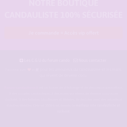
NOTRE BOUTIQUE
CANDAULISTE 100% SÉCURISÉE
Je commande = Accès vip offert
Les C.G.U du forum cando
Nous contacter
pour les amoureux du candaulisme et les maris
Façonné avec
et
qui rêvent de devenir cocu.
Forum-candaulisme.fr
est un forum de d'échange et de discussion permettant
à des couples candaulistes, à des maris qui rêvent de devenir cocu voire
cuckold, à des femmes cocufieuses et libérées, de discuter avec des amants et
d'autres libertins. Crée en 2009 il est devenu le
meilleur site candauliste et
cuckold
.