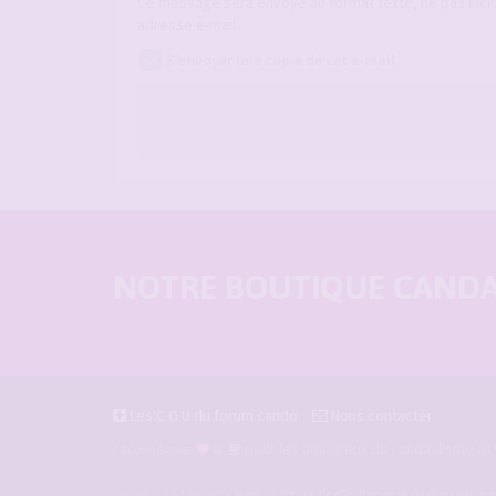
Ce message sera envoyé au format texte, ne pas incl
adresse e-mail.
S’envoyer une copie de cet e-mail.
NOTRE BOUTIQUE CANDAU
Les C.G.U du forum cando
Nous contacter
pour les amoureux du candaulisme et l
Façonné avec
et
Forum-candaulisme.fr
est un forum de d'échange et de discussion p