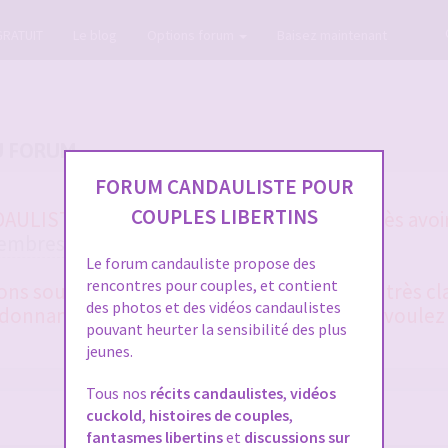
GRATUIT
Le blog
Options forum
Baisez maintenant
U FORUM
FORUM CANDAULISTE POUR
COUPLES LIBERTINS
ULISTE et vous ne vous en sortez pas après avoir
membres
et la
FAQ
?
Le forum candauliste propose des
rencontres pour couples, et contient
 sous 48 heures en général. Merci d'être très cla
des photos et des vidéos candaulistes
onnant le plus de détails possible, si vous voulez
pouvant heurter la sensibilité des plus
jeunes.
Tous nos
récits candaulistes
,
vidéos
cuckold
,
histoires de couples
,
fantasmes libertins
et
discussions sur