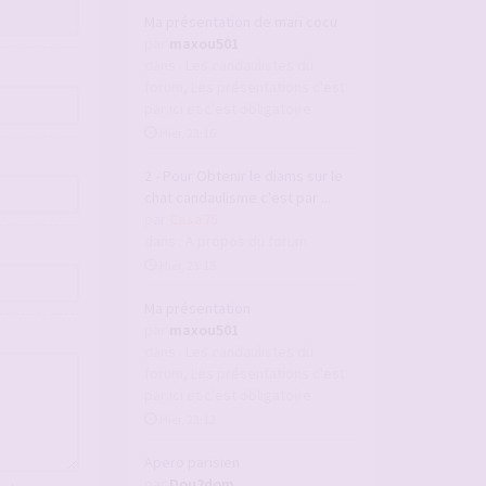
Ma présentation de mari cocu
par
maxou501
dans :
Les candaulistes du
forum, Les présentations c'est
par ici et c'est obligatoire
Hier, 23:16
2 - Pour Obtenir le diams sur le
chat candaulisme c'est par ...
par
Casa75
dans :
A propos du forum
Hier, 23:15
Ma présentation
par
maxou501
dans :
Les candaulistes du
forum, Les présentations c'est
par ici et c'est obligatoire
Hier, 23:12
Apero parisien
par
Dou2dom