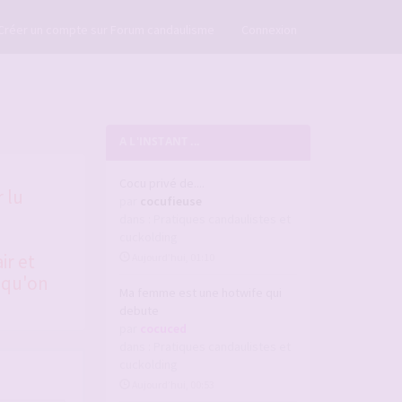
×
Créer un compte sur Forum candaulisme
Connexion
A L'INSTANT ...
Cocu privé de....
 lu
par
cocufieuse
dans :
Pratiques candaulistes et
cuckolding
ir et
Aujourd’hui, 01:10
 qu'on
Ma femme est une hotwife qui
debute
par
cocuced
dans :
Pratiques candaulistes et
cuckolding
Aujourd’hui, 00:53