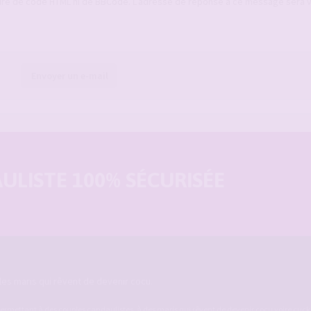
ure de code HTML ni de BBCode. L’adresse de réponse à ce message sera 
Envoyer un e-mail
LISTE 100% SÉCURISÉE
es maris qui rêvent de devenir cocu.
ermettant à des couples candaulistes, à des maris qui rêvent de devenir cocu voire cucko