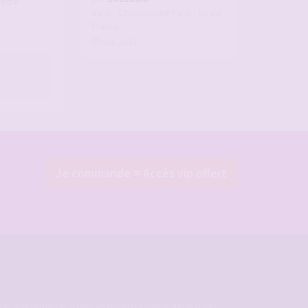
votre
dans :
Candaulisme Paris - Ile de
France
Hier, 22:51
Je commande = Accès vip offert
ld, à des femmes cocufieuses et libérées, de discuter avec des