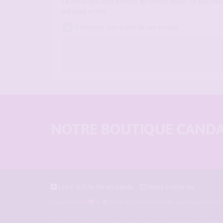
Ce message sera envoyé au format texte, ne pas incl
adresse e-mail.
S’envoyer une copie de cet e-mail.
NOTRE BOUTIQUE CANDAU
Les C.G.U du forum cando
Nous contacter
pour les amoureux du candaulisme et l
Façonné avec
et
Forum-candaulisme.fr
est un forum de d'échange et de discussion p