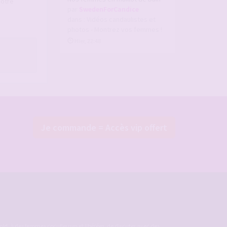
votre
par
SwedenForCandice
dans :
Vidéos candaulistes et
photos - Montrez vos femmes !
Hier, 22:48
Je commande = Accès vip offert
ld, à des femmes cocufieuses et libérées, de discuter avec des