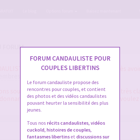
GRATUIT
Le blog
Options forum
Baisez maintenant
U FORUM
FORUM CANDAULISTE POUR
COUPLES LIBERTINS
ULISTE et vous ne vous en sortez pas après avoir
membres
et la
FAQ
?
Le forum candauliste propose des
rencontres pour couples, et contient
 sous 48 heures en général. Merci d'être très cla
des photos et des vidéos candaulistes
onnant le plus de détails possible, si vous voulez
pouvant heurter la sensibilité des plus
jeunes.
Tous nos
récits candaulistes
,
vidéos
cuckold
,
histoires de couples
,
fantasmes libertins
et
discussions sur