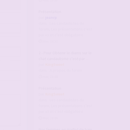
Hier, 23:50
Présentation
par
jeanrp
dans :
Les candaulistes du
forum, Les présentations c'est
par ici et c'est obligatoire
Hier, 23:30
2 - Pour Obtenir le diams sur le
chat candaulisme c'est par ...
par
KingSweet
dans :
A propos du forum
Hier, 23:08
Présentation
par
KingSweet
dans :
Les candaulistes du
forum, Les présentations c'est
par ici et c'est obligatoire
Hier, 23:06
Nos femmes en maillot de bain