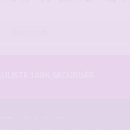
ure de code HTML ni de BBCode. L’adresse de réponse à ce message sera 
Envoyer un e-mail
LISTE 100% SÉCURISÉE
es maris qui rêvent de devenir cocu.
ermettant à des couples candaulistes, à des maris qui rêvent de devenir cocu voire cucko