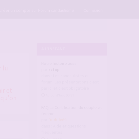
×
Créer un compte sur Forum candaulisme
Connexion
A L'INSTANT ...
Notre histoire aussi
 lu
par
zztop
dans :
Les candaulistes du
forum, Les présentations c'est
par ici et c'est obligatoire
ir et
Aujourd’hui, 00:33
 qu'on
FAQ La Certification du couple et
femme
par
Dudule69
dans :
Aide et questions
fréquentes