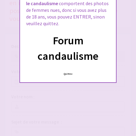
en nous donnant le plus de détails
le candaulisme
comportent des photos
possible, si vous voulez qu'on puisse
de femmes nues, donc si vous avez plus
de 18 ans, vous pouvez ENTRER, sinon
vous aider !
veuillez quittez.
Forum
Destinataire :
candaulisme
Votre adresse e-mail :
Quittez
Votre nom :
Sujet de votre message :