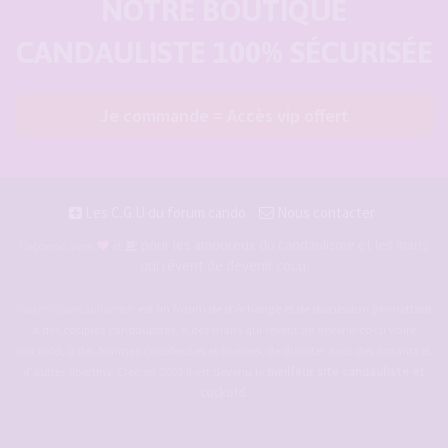
NOTRE BOUTIQUE
CANDAULISTE 100% SÉCURISÉE
Je commande = Accès vip offert
Les C.G.U du forum cando
Nous contacter
pour les amoureux du candaulisme et les maris
Façonné avec
et
qui rêvent de devenir cocu.
Forum-candaulisme.fr
est un forum de d'échange et de discussion permettant
à des couples candaulistes, à des maris qui rêvent de devenir cocu voire
cuckold, à des femmes cocufieuses et libérées, de discuter avec des amants et
d'autres libertins. Crée en 2009 il est devenu le
meilleur site candauliste et
cuckold
.