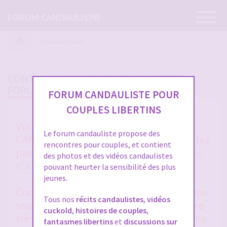
Ouvrir
FORUM CANDAULISME
la
navigatio
Index du forum
CONTACTER UN ADMINISTRATEUR DU
FORUM
FORUM CANDAULISTE POUR
COUPLES LIBERTINS
Vous avez un soucis sur FORUM
Le forum candauliste propose des
CANDAULISTE et vous ne vous en sortez
rencontres pour couples, et contient
pas après avoir lu toutes les
rubriques
des photos et des vidéos candaulistes
d'aides entre membres
et la
FAQ
?
pouvant heurter la sensibilité des plus
jeunes.
Contactez-nous, nous vous répondrons
Tous nos
récits candaulistes
,
vidéos
sous 48 heures en général. Merci d'être
cuckold
,
histoires de couples
,
très clair et précis dans votre problème
fantasmes libertins
et
discussions sur