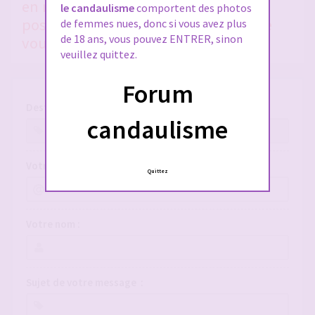
en nous donnant le plus de détails
le candaulisme
comportent des photos
possible, si vous voulez qu'on puisse
de femmes nues, donc si vous avez plus
de 18 ans, vous pouvez ENTRER, sinon
vous aider !
veuillez quittez.
Forum
Destinataire :
candaulisme
Votre adresse e-mail :
Quittez
Votre nom :
Sujet de votre message :