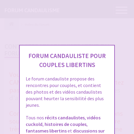
Ouvrir
FORUM CANDAULISME
la
navigatio
Index du forum
CONTACTER UN ADMINISTRATEUR DU
FORUM
FORUM CANDAULISTE POUR
COUPLES LIBERTINS
Vous avez un soucis sur FORUM
Le forum candauliste propose des
CANDAULISTE et vous ne vous en sortez
rencontres pour couples, et contient
pas après avoir lu toutes les
rubriques
des photos et des vidéos candaulistes
d'aides entre membres
et la
FAQ
?
pouvant heurter la sensibilité des plus
jeunes.
Contactez-nous, nous vous répondrons
Tous nos
récits candaulistes
,
vidéos
sous 48 heures en général. Merci d'être
cuckold
,
histoires de couples
,
très clair et précis dans votre problème
fantasmes libertins
et
discussions sur