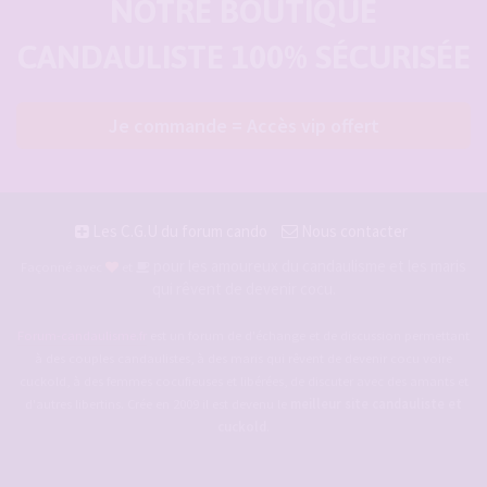
NOTRE BOUTIQUE
CANDAULISTE 100% SÉCURISÉE
Je commande = Accès vip offert
Les C.G.U du forum cando
Nous contacter
pour les amoureux du candaulisme et les maris
Façonné avec
et
qui rêvent de devenir cocu.
Forum-candaulisme.fr
est un forum de d'échange et de discussion permettant
à des couples candaulistes, à des maris qui rêvent de devenir cocu voire
cuckold, à des femmes cocufieuses et libérées, de discuter avec des amants et
d'autres libertins. Crée en 2009 il est devenu le
meilleur site candauliste et
cuckold
.