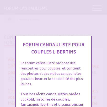
Ouvrir
FORUM CANDAULISME
la
navigatio
Index du forum
CONTACTER UN ADMINISTRATEUR DU
FORUM
FORUM CANDAULISTE POUR
COUPLES LIBERTINS
Vous avez un soucis sur FORUM
Le forum candauliste propose des
CANDAULISTE et vous ne vous en sortez
rencontres pour couples, et contient
pas après avoir lu toutes les
rubriques
des photos et des vidéos candaulistes
d'aides entre membres
et la
FAQ
?
pouvant heurter la sensibilité des plus
jeunes.
Contactez-nous, nous vous répondrons
Tous nos
récits candaulistes
,
vidéos
sous 48 heures en général. Merci d'être
cuckold
,
histoires de couples
,
très clair et précis dans votre problème
fantasmes libertins
et
discussions sur