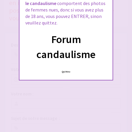
en nous donnant le plus de détails
le candaulisme
comportent des photos
possible, si vous voulez qu'on puisse
de femmes nues, donc si vous avez plus
de 18 ans, vous pouvez ENTRER, sinon
vous aider !
veuillez quittez.
Forum
Destinataire :
candaulisme
Votre adresse e-mail :
Quittez
Votre nom :
Sujet de votre message :