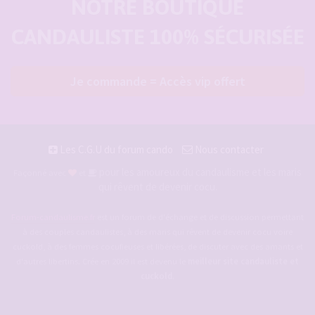
NOTRE BOUTIQUE
CANDAULISTE 100% SÉCURISÉE
Je commande = Accès vip offert
Les C.G.U du forum cando
Nous contacter
pour les amoureux du candaulisme et les maris
Façonné avec
et
qui rêvent de devenir cocu.
Forum-candaulisme.fr
est un forum de d'échange et de discussion permettant
à des couples candaulistes, à des maris qui rêvent de devenir cocu voire
cuckold, à des femmes cocufieuses et libérées, de discuter avec des amants et
d'autres libertins. Crée en 2009 il est devenu le
meilleur site candauliste et
cuckold
.