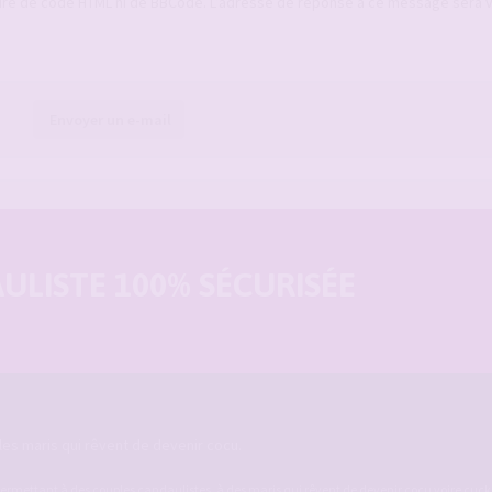
ure de code HTML ni de BBCode. L’adresse de réponse à ce message sera 
Envoyer un e-mail
LISTE 100% SÉCURISÉE
es maris qui rêvent de devenir cocu.
ermettant à des couples candaulistes, à des maris qui rêvent de devenir cocu voire cucko