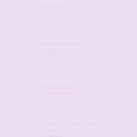
Apero parisien
par
Ikky
dans :
Candaulisme Paris - Ile de
France
il y a 43 minutes
Comment je suis devenu
candauliste
par
Referee1978
dans :
Vos fils persos et journaux
intimes
il y a 57 minutes
Vers une reprise ?
par
fleurdeprunier
dans :
Vos fils persos et journaux
intimes
Aujourd’hui, 11:36
J'ai invité son ex amant à dîner à
la maison
par
Jeamco