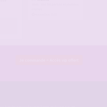
votre
dans :
Vos fils persos et journaux
intimes
Aujourd’hui, 11:32
Je commande = Accès vip offert
ld, à des femmes cocufieuses et libérées, de discuter avec des