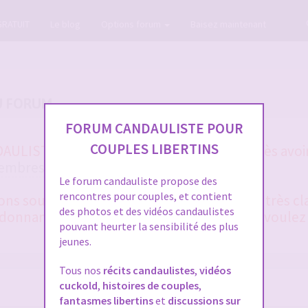
GRATUIT
Le blog
Options forum
Baisez maintenant
U FORUM
FORUM CANDAULISTE POUR
COUPLES LIBERTINS
ULISTE et vous ne vous en sortez pas après avoir
membres
et la
FAQ
?
Le forum candauliste propose des
rencontres pour couples, et contient
 sous 48 heures en général. Merci d'être très cla
des photos et des vidéos candaulistes
onnant le plus de détails possible, si vous voulez
pouvant heurter la sensibilité des plus
jeunes.
Tous nos
récits candaulistes
,
vidéos
cuckold
,
histoires de couples
,
fantasmes libertins
et
discussions sur