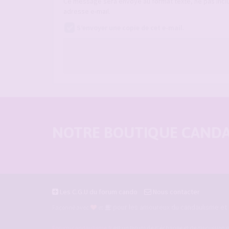
Ce message sera envoyé au format texte, ne pas incl
adresse e-mail.
S’envoyer une copie de cet e-mail.
NOTRE BOUTIQUE CANDAU
Les C.G.U du forum cando
Nous contacter
pour les amoureux du candaulisme et l
Façonné avec
et
Forum-candaulisme.fr
est un forum de d'échange et de discussion p