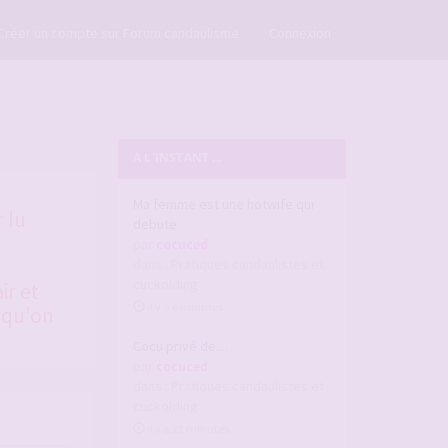
×
Créer un compte sur Forum candaulisme
Connexion
A L'INSTANT ...
Ma femme est une hotwife qui
 lu
debute
par
cocuced
dans :
Pratiques candaulistes et
cuckolding
ir et
il y a 6 minutes
 qu'on
Cocu privé de....
par
cocuced
dans :
Pratiques candaulistes et
cuckolding
il y a 21 minutes