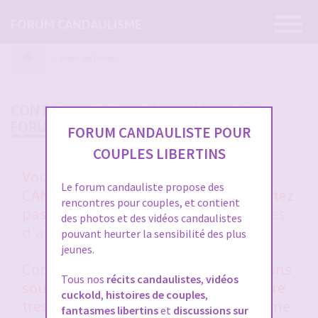
Ouvrir
FORUM CANDAULISME
la
navigatio
Index du forum
CONTACTER UN ADMINISTRATEUR DU
FORUM
FORUM CANDAULISTE POUR
COUPLES LIBERTINS
Vous avez un soucis sur FORUM
Le forum candauliste propose des
CANDAULISTE et vous ne vous en sortez
rencontres pour couples, et contient
pas après avoir lu toutes les
rubriques
des photos et des vidéos candaulistes
d'aides entre membres
et la
FAQ
?
pouvant heurter la sensibilité des plus
jeunes.
Contactez-nous, nous vous répondrons
Tous nos
récits candaulistes
,
vidéos
sous 48 heures en général. Merci d'être
cuckold
,
histoires de couples
,
très clair et précis dans votre problème
fantasmes libertins
et
discussions sur