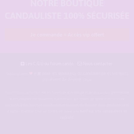
NOTRE BOUTIQUE
CANDAULISTE 100% SÉCURISÉE
Je commande = Accès vip offert
Les C.G.U du forum cando
Nous contacter
pour les amoureux du candaulisme et les maris
Façonné avec
et
qui rêvent de devenir cocu.
Forum-candaulisme.fr
est un forum de d'échange et de discussion permettant
à des couples candaulistes, à des maris qui rêvent de devenir cocu voire
cuckold, à des femmes cocufieuses et libérées, de discuter avec des amants et
d'autres libertins. Crée en 2009 il est devenu le
meilleur site candauliste et
cuckold
.