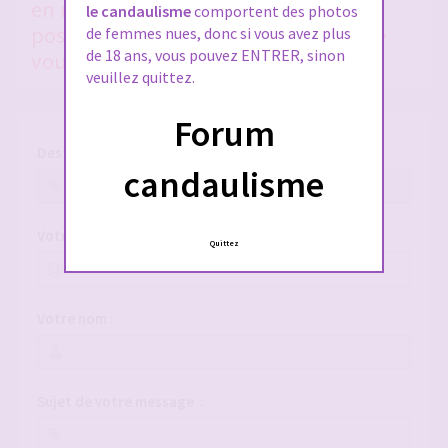
en nous donnant le plus de détails
le candaulisme
comportent des photos
possible, si vous voulez qu'on puisse
de femmes nues, donc si vous avez plus
de 18 ans, vous pouvez ENTRER, sinon
vous aider !
veuillez quittez.
Forum
Destinataire :
candaulisme
Votre adresse e-mail :
Quittez
Votre nom :
Sujet de votre message :