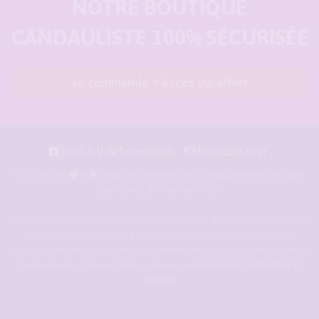
NOTRE BOUTIQUE
CANDAULISTE 100% SÉCURISÉE
Je commande = Accès vip offert
Les C.G.U du forum cando
Nous contacter
pour les amoureux du candaulisme et les maris
Façonné avec
et
qui rêvent de devenir cocu.
Forum-candaulisme.fr
est un forum de d'échange et de discussion permettant
à des couples candaulistes, à des maris qui rêvent de devenir cocu voire
cuckold, à des femmes cocufieuses et libérées, de discuter avec des amants et
d'autres libertins. Crée en 2009 il est devenu le
meilleur site candauliste et
cuckold
.