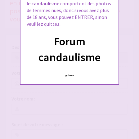
en nous donnant le plus de détails
le candaulisme
comportent des photos
possible, si vous voulez qu'on puisse
de femmes nues, donc si vous avez plus
de 18 ans, vous pouvez ENTRER, sinon
vous aider !
veuillez quittez.
Forum
Destinataire :
candaulisme
Votre adresse e-mail :
Quittez
Votre nom :
Sujet de votre message :