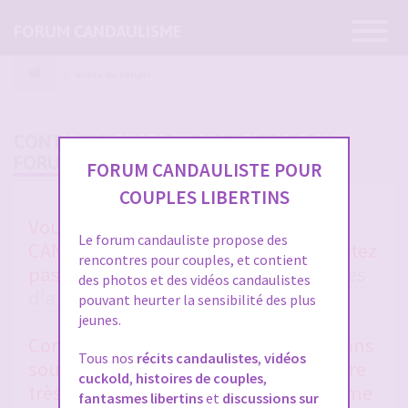
Ouvrir
FORUM CANDAULISME
la
navigatio
Index du forum
CONTACTER UN ADMINISTRATEUR DU
FORUM
FORUM CANDAULISTE POUR
COUPLES LIBERTINS
Vous avez un soucis sur FORUM
Le forum candauliste propose des
CANDAULISTE et vous ne vous en sortez
rencontres pour couples, et contient
pas après avoir lu toutes les
rubriques
des photos et des vidéos candaulistes
d'aides entre membres
et la
FAQ
?
pouvant heurter la sensibilité des plus
jeunes.
Contactez-nous, nous vous répondrons
Tous nos
récits candaulistes
,
vidéos
sous 48 heures en général. Merci d'être
cuckold
,
histoires de couples
,
très clair et précis dans votre problème
fantasmes libertins
et
discussions sur