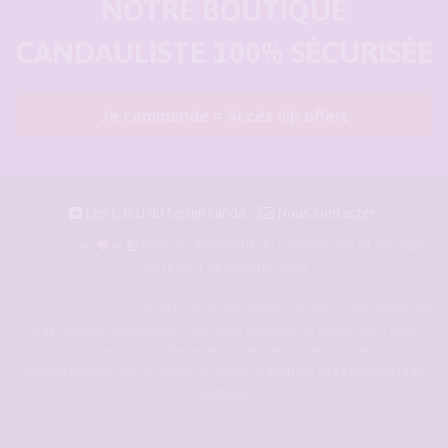
NOTRE BOUTIQUE
CANDAULISTE 100% SÉCURISÉE
Je commande = Accès vip offert
Les C.G.U du forum cando
Nous contacter
pour les amoureux du candaulisme et les maris
Façonné avec
et
qui rêvent de devenir cocu.
Forum-candaulisme.fr
est un forum de d'échange et de discussion permettant
à des couples candaulistes, à des maris qui rêvent de devenir cocu voire
cuckold, à des femmes cocufieuses et libérées, de discuter avec des amants et
d'autres libertins. Crée en 2009 il est devenu le
meilleur site candauliste et
cuckold
.