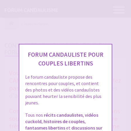
Ouvrir
FORUM CANDAULISME
la
navigatio
Index du forum
CONTACTER UN ADMINISTRATEUR DU
FORUM
FORUM CANDAULISTE POUR
COUPLES LIBERTINS
Vous avez un soucis sur FORUM
Le forum candauliste propose des
CANDAULISTE et vous ne vous en sortez
rencontres pour couples, et contient
pas après avoir lu toutes les
rubriques
des photos et des vidéos candaulistes
d'aides entre membres
et la
FAQ
?
pouvant heurter la sensibilité des plus
jeunes.
Contactez-nous, nous vous répondrons
Tous nos
récits candaulistes
,
vidéos
sous 48 heures en général. Merci d'être
cuckold
,
histoires de couples
,
très clair et précis dans votre problème
fantasmes libertins
et
discussions sur