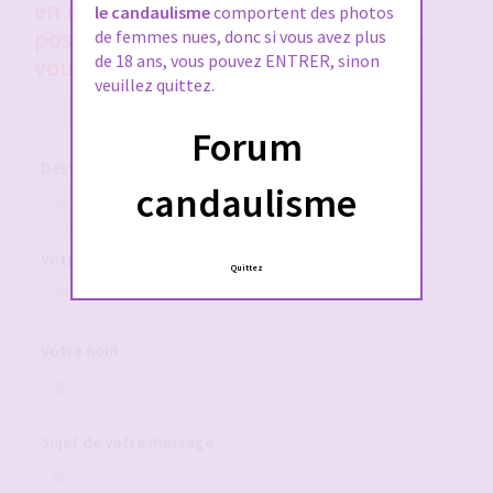
en nous donnant le plus de détails
le candaulisme
comportent des photos
possible, si vous voulez qu'on puisse
de femmes nues, donc si vous avez plus
de 18 ans, vous pouvez ENTRER, sinon
vous aider !
veuillez quittez.
Forum
Destinataire :
candaulisme
Votre adresse e-mail :
Quittez
Votre nom :
Sujet de votre message :