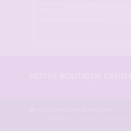
Ce message sera envoyé au format texte, ne pas incl
adresse e-mail.
S’envoyer une copie de cet e-mail.
NOTRE BOUTIQUE CANDAU
Les C.G.U du forum cando
Nous contacter
pour les amoureux du candaulisme et l
Façonné avec
et
Forum-candaulisme.fr
est un forum de d'échange et de discussion p