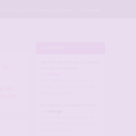
×
Créer un compte sur Forum candaulisme
Connexion
A L'INSTANT ...
vos femmes (et vous...) insultées
 lu
sans aucune retenue
par
Zdoog
dans :
Vidéos candaulistes et
photos - Montrez vos femmes !
ir et
Aujourd’hui, 18:53
 qu'on
Nos femmes en maillot de bain
par
Lelonge
dans :
Vidéos candaulistes et
photos - Montrez vos femmes !
Aujourd’hui, 18:44