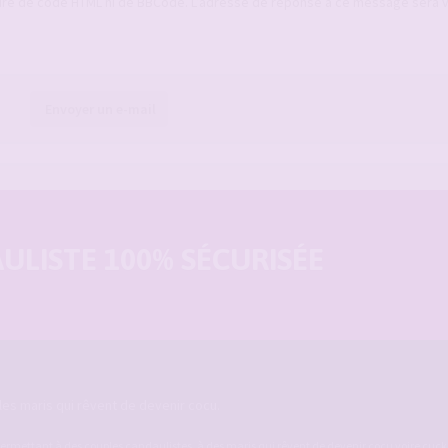
ure de code HTML ni de BBCode. L’adresse de réponse à ce message sera 
Envoyer un e-mail
LISTE 100% SÉCURISÉE
es maris qui rêvent de devenir cocu.
ermettant à des couples candaulistes, à des maris qui rêvent de devenir cocu voire cucko