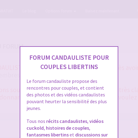
GRATUIT
Le blog
Options forum
Baisez maintenant
U FORUM
FORUM CANDAULISTE POUR
COUPLES LIBERTINS
ULISTE et vous ne vous en sortez pas après avoir
membres
et la
FAQ
?
Le forum candauliste propose des
rencontres pour couples, et contient
 sous 48 heures en général. Merci d'être très cla
des photos et des vidéos candaulistes
onnant le plus de détails possible, si vous voulez
pouvant heurter la sensibilité des plus
jeunes.
Tous nos
récits candaulistes
,
vidéos
cuckold
,
histoires de couples
,
fantasmes libertins
et
discussions sur