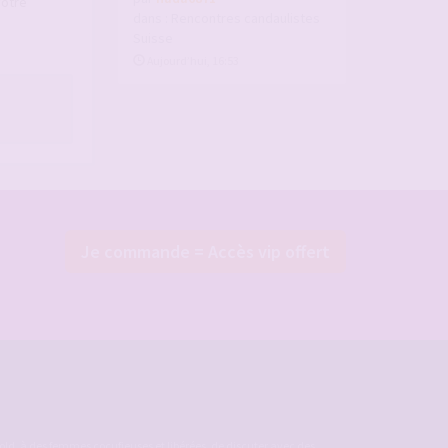
votre
dans :
Rencontres candaulistes
Suisse
Aujourd’hui, 16:53
Je commande = Accès vip offert
ld, à des femmes cocufieuses et libérées, de discuter avec des