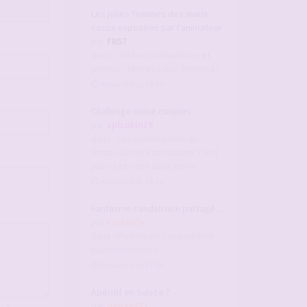
Les jolies femmes des maris
cocus exposées par l'animateur
par
FB57
dans :
Vidéos candaulistes et
photos - Montrez vos femmes !
Aujourd’hui, 18:39
Challenge entre couples
par
cplcokin19
dans :
Les candaulistes du
forum, Les présentations c'est
par ici et c'est obligatoire
Aujourd’hui, 17:30
Fantasme candau non partagé ...
par
Frank27x
dans :
Parlons de candaulisme
(sérieusement !)
Aujourd’hui, 17:16
Apéritif en Suisse ?
par
nada6871