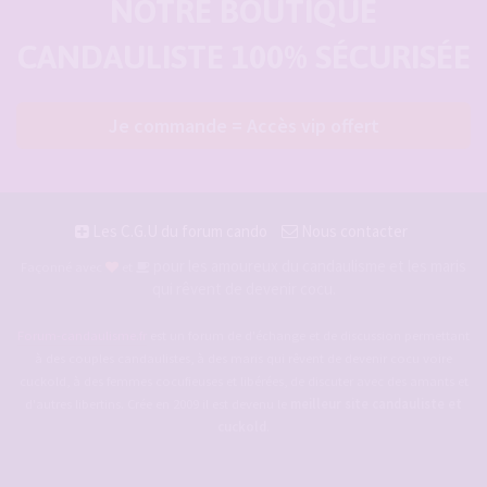
NOTRE BOUTIQUE
CANDAULISTE 100% SÉCURISÉE
Je commande = Accès vip offert
Les C.G.U du forum cando
Nous contacter
pour les amoureux du candaulisme et les maris
Façonné avec
et
qui rêvent de devenir cocu.
Forum-candaulisme.fr
est un forum de d'échange et de discussion permettant
à des couples candaulistes, à des maris qui rêvent de devenir cocu voire
cuckold, à des femmes cocufieuses et libérées, de discuter avec des amants et
d'autres libertins. Crée en 2009 il est devenu le
meilleur site candauliste et
cuckold
.