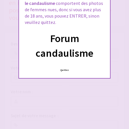
en nous donnant le plus de détails
le candaulisme
comportent des photos
possible, si vous voulez qu'on puisse
de femmes nues, donc si vous avez plus
de 18 ans, vous pouvez ENTRER, sinon
vous aider !
veuillez quittez.
Forum
Destinataire :
candaulisme
Votre adresse e-mail :
Quittez
Votre nom :
Sujet de votre message :