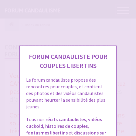
Ouvrir
FORUM CANDAULISME
la
navigatio
Index du forum
CONTACTER UN ADMINISTRATEUR DU
FORUM
FORUM CANDAULISTE POUR
COUPLES LIBERTINS
Vous avez un soucis sur FORUM
Le forum candauliste propose des
CANDAULISTE et vous ne vous en sortez
rencontres pour couples, et contient
pas après avoir lu toutes les
rubriques
des photos et des vidéos candaulistes
d'aides entre membres
et la
FAQ
?
pouvant heurter la sensibilité des plus
jeunes.
Contactez-nous, nous vous répondrons
Tous nos
récits candaulistes
,
vidéos
sous 48 heures en général. Merci d'être
cuckold
,
histoires de couples
,
très clair et précis dans votre problème
fantasmes libertins
et
discussions sur