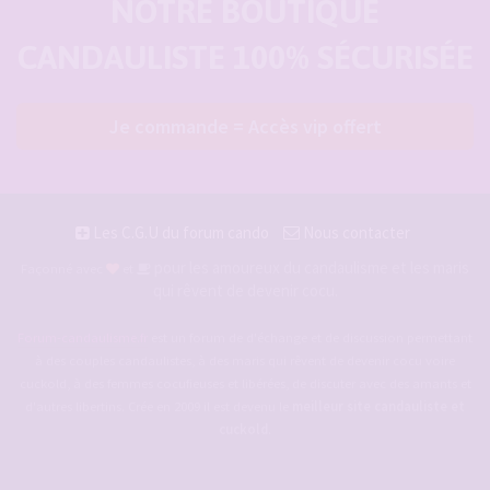
NOTRE BOUTIQUE
CANDAULISTE 100% SÉCURISÉE
Je commande = Accès vip offert
Les C.G.U du forum cando
Nous contacter
pour les amoureux du candaulisme et les maris
Façonné avec
et
qui rêvent de devenir cocu.
Forum-candaulisme.fr
est un forum de d'échange et de discussion permettant
à des couples candaulistes, à des maris qui rêvent de devenir cocu voire
cuckold, à des femmes cocufieuses et libérées, de discuter avec des amants et
d'autres libertins. Crée en 2009 il est devenu le
meilleur site candauliste et
cuckold
.