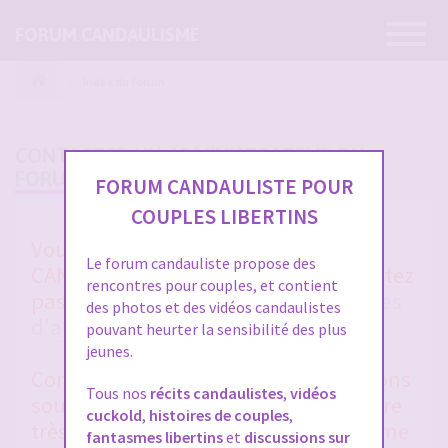
Ouvrir
FORUM CANDAULISME
la
navigatio
Index du forum
CONTACTER UN ADMINISTRATEUR DU
FORUM
FORUM CANDAULISTE POUR
COUPLES LIBERTINS
Vous avez un soucis sur FORUM
Le forum candauliste propose des
CANDAULISTE et vous ne vous en sortez
rencontres pour couples, et contient
pas après avoir lu toutes les
rubriques
des photos et des vidéos candaulistes
d'aides entre membres
et la
FAQ
?
pouvant heurter la sensibilité des plus
jeunes.
Contactez-nous, nous vous répondrons
Tous nos
récits candaulistes
,
vidéos
sous 48 heures en général. Merci d'être
cuckold
,
histoires de couples
,
très clair et précis dans votre problème
fantasmes libertins
et
discussions sur