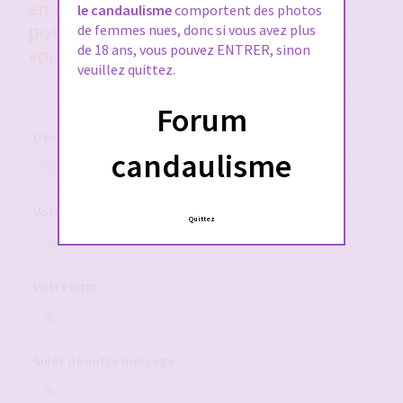
en nous donnant le plus de détails
le candaulisme
comportent des photos
possible, si vous voulez qu'on puisse
de femmes nues, donc si vous avez plus
de 18 ans, vous pouvez ENTRER, sinon
vous aider !
veuillez quittez.
Forum
Destinataire :
candaulisme
Votre adresse e-mail :
Quittez
Votre nom :
Sujet de votre message :