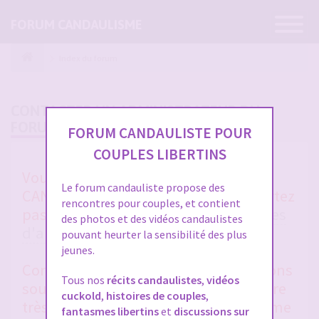
Ouvrir
FORUM CANDAULISME
la
navigatio
Index du forum
CONTACTER UN ADMINISTRATEUR DU
FORUM
FORUM CANDAULISTE POUR
COUPLES LIBERTINS
Vous avez un soucis sur FORUM
Le forum candauliste propose des
CANDAULISTE et vous ne vous en sortez
rencontres pour couples, et contient
pas après avoir lu toutes les
rubriques
des photos et des vidéos candaulistes
d'aides entre membres
et la
FAQ
?
pouvant heurter la sensibilité des plus
jeunes.
Contactez-nous, nous vous répondrons
Tous nos
récits candaulistes
,
vidéos
sous 48 heures en général. Merci d'être
cuckold
,
histoires de couples
,
très clair et précis dans votre problème
fantasmes libertins
et
discussions sur