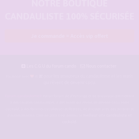
NOTRE BOUTIQUE
CANDAULISTE 100% SÉCURISÉE
Je commande = Accès vip offert
Les C.G.U du forum cando
Nous contacter
pour les amoureux du candaulisme et les maris
Façonné avec
et
qui rêvent de devenir cocu.
Forum-candaulisme.fr
est un forum de d'échange et de discussion permettant
à des couples candaulistes, à des maris qui rêvent de devenir cocu voire
cuckold, à des femmes cocufieuses et libérées, de discuter avec des amants et
d'autres libertins. Crée en 2009 il est devenu le
meilleur site candauliste et
cuckold
.