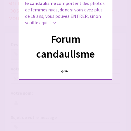
en nous donnant le plus de détails
le candaulisme
comportent des photos
possible, si vous voulez qu'on puisse
de femmes nues, donc si vous avez plus
de 18 ans, vous pouvez ENTRER, sinon
vous aider !
veuillez quittez.
Forum
Destinataire :
candaulisme
Votre adresse e-mail :
Quittez
Votre nom :
Sujet de votre message :