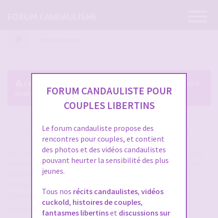
Ouvrir
FORUM CANDAULISME
la
navigatio
Index du forum
Le forum exige que vous soyez enregistré et connecté
FORUM CANDAULISTE POUR
pour pouvoir consulter le profil des membres.
COUPLES LIBERTINS
Le forum candauliste propose des
CRÉER UN COMPTE SUR FORUM CANDAULISME
rencontres pour couples, et contient
des photos et des vidéos candaulistes
Vous devez vous inscrire pour vous connecter. Cela ne prend que
pouvant heurter la sensibilité des plus
quelques secondes et vous aurez accès au forum. Merci de bien
jeunes.
remplir les champs proposés pour augmenter vos chances de
rencontres sur le forum. Assurez-vous de bien lire tout le
Tous nos
récits candaulistes
,
vidéos
règlement également, les modérateurs ont la gachette facile.
cuckold
,
histoires de couples
,
Conditions d’utilisation
fantasmes libertins
et
discussions sur