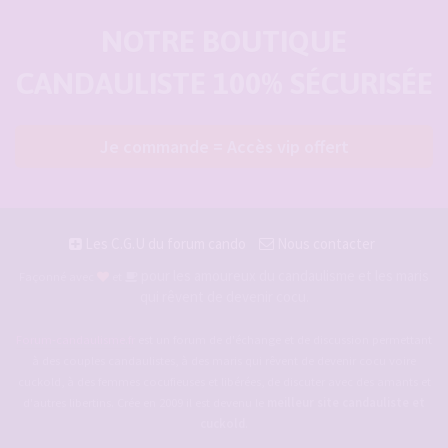
NOTRE BOUTIQUE
CANDAULISTE 100% SÉCURISÉE
Je commande = Accès vip offert
Les C.G.U du forum cando
Nous contacter
pour les amoureux du candaulisme et les maris
Façonné avec
et
qui rêvent de devenir cocu.
Forum-candaulisme.fr
est un forum de d'échange et de discussion permettant
à des couples candaulistes, à des maris qui rêvent de devenir cocu voire
cuckold, à des femmes cocufieuses et libérées, de discuter avec des amants et
d'autres libertins. Crée en 2009 il est devenu le
meilleur site candauliste et
cuckold
.