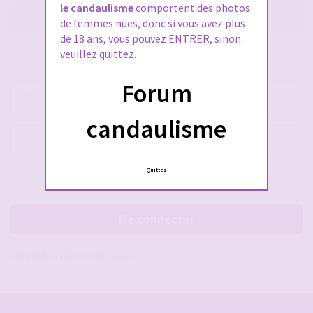
le candaulisme
comportent des photos
M’enregistrer
de femmes nues, donc si vous avez plus
de 18 ans, vous pouvez ENTRER, sinon
veuillez quittez.
SE CONNECTER À VOTRE COMPTE
Forum
Nom
d’utilisateur :
candaulisme
Mot
de
passe :
Quittez
Rester connecté(e)
Cacher la session
Me connecter
J’ai oublié mon mot de passe