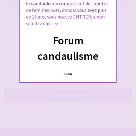
le candaulisme
comportent des photos
M’enregistrer
de femmes nues, donc si vous avez plus
de 18 ans, vous pouvez ENTRER, sinon
veuillez quittez.
SE CONNECTER À VOTRE COMPTE
Forum
Nom
d’utilisateur :
candaulisme
Mot
de
passe :
Quittez
Rester connecté(e)
Cacher la session
Me connecter
J’ai oublié mon mot de passe