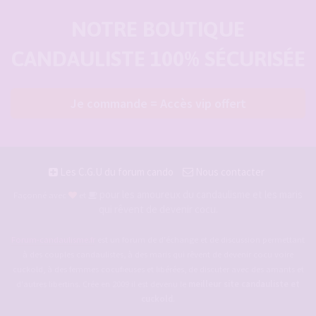
NOTRE BOUTIQUE
CANDAULISTE 100% SÉCURISÉE
Je commande = Accès vip offert
Les C.G.U du forum cando
Nous contacter
pour les amoureux du candaulisme et les maris
Façonné avec
et
qui rêvent de devenir cocu.
Forum-candaulisme.fr
est un forum de d'échange et de discussion permettant
à des couples candaulistes, à des maris qui rêvent de devenir cocu voire
cuckold, à des femmes cocufieuses et libérées, de discuter avec des amants et
d'autres libertins. Crée en 2009 il est devenu le
meilleur site candauliste et
cuckold
.