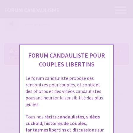
Ouvrir
FORUM CANDAULISME
la
navigatio
Index du forum
Le forum exige que vous soyez enregistré et connecté
FORUM CANDAULISTE POUR
pour pouvoir consulter le profil des membres.
COUPLES LIBERTINS
Le forum candauliste propose des
CRÉER UN COMPTE SUR FORUM CANDAULISME
rencontres pour couples, et contient
des photos et des vidéos candaulistes
Vous devez vous inscrire pour vous connecter. Cela ne prend que
pouvant heurter la sensibilité des plus
quelques secondes et vous aurez accès au forum. Merci de bien
jeunes.
remplir les champs proposés pour augmenter vos chances de
rencontres sur le forum. Assurez-vous de bien lire tout le
Tous nos
récits candaulistes
,
vidéos
règlement également, les modérateurs ont la gachette facile.
cuckold
,
histoires de couples
,
Conditions d’utilisation
fantasmes libertins
et
discussions sur