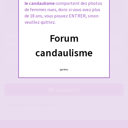
le candaulisme
comportent des photos
M’enregistrer
de femmes nues, donc si vous avez plus
de 18 ans, vous pouvez ENTRER, sinon
veuillez quittez.
SE CONNECTER À VOTRE COMPTE
Forum
Nom
d’utilisateur :
candaulisme
Mot
de
passe :
Quittez
Rester connecté(e)
Cacher la session
Me connecter
J’ai oublié mon mot de passe