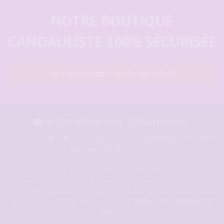
NOTRE BOUTIQUE
CANDAULISTE 100% SÉCURISÉE
Je commande = Accès vip offert
Les C.G.U du forum cando
Nous contacter
pour les amoureux du candaulisme et les maris
Façonné avec
et
qui rêvent de devenir cocu.
Forum-candaulisme.fr
est un forum de d'échange et de discussion permettant
à des couples candaulistes, à des maris qui rêvent de devenir cocu voire
cuckold, à des femmes cocufieuses et libérées, de discuter avec des amants et
d'autres libertins. Crée en 2009 il est devenu le
meilleur site candauliste et
cuckold
.