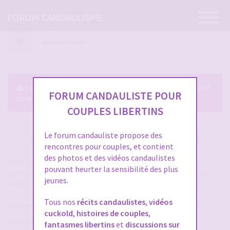
Ouvrir
FORUM CANDAULISME
la
navigatio
Index du forum
Le forum exige que vous soyez enregistré et connecté
FORUM CANDAULISTE POUR
pour pouvoir consulter le profil des membres.
COUPLES LIBERTINS
Le forum candauliste propose des
CRÉER UN COMPTE SUR FORUM CANDAULISME
rencontres pour couples, et contient
des photos et des vidéos candaulistes
Vous devez vous inscrire pour vous connecter. Cela ne prend que
pouvant heurter la sensibilité des plus
quelques secondes et vous aurez accès au forum. Merci de bien
jeunes.
remplir les champs proposés pour augmenter vos chances de
rencontres sur le forum. Assurez-vous de bien lire tout le
Tous nos
récits candaulistes
,
vidéos
règlement également, les modérateurs ont la gachette facile.
cuckold
,
histoires de couples
,
Conditions d’utilisation
fantasmes libertins
et
discussions sur