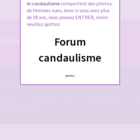
J’ai oublié mon mot de passe
le candaulisme
comportent des photos
de femmes nues, donc si vous avez plus
de 18 ans, vous pouvez ENTRER, sinon
veuillez quittez.
Forum
LISTE 100% SÉCURISÉE
candaulisme
Quittez
es maris qui rêvent de devenir cocu.
ermettant à des couples candaulistes, à des maris qui rêvent de devenir cocu voire cucko
ite candauliste et cuckold
.