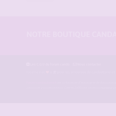
NOTRE BOUTIQUE CANDAU
Les C.G.U du forum cando
Nous contacter
pour les amoureux du candaulisme et l
Façonné avec
et
Forum-candaulisme.fr
est un forum de d'échange et de discussion p
amants et d'autres libertins. Crée en 2009 il est devenu le
meilleur s