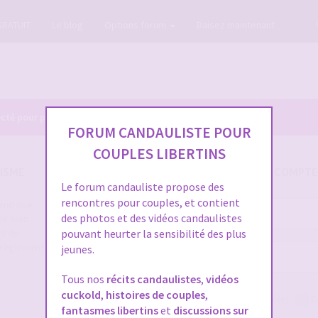
GRATUIT
Le blog
Options forum
Baisez maintenant
cté pour pouvoir consulter le profil des membres.
FORUM CANDAULISTE POUR
COUPLES LIBERTINS
ISME
SE CONNECTER À VOTRE COMPTE
Le forum candauliste propose des
rencontres pour couples, et contient
rend que
Nom
des photos et des vidéos candaulistes
de bien
d’utilisateur :
es de
pouvant heurter la sensibilité des plus
e règlement
jeunes.
Mot
de
Tous nos
récits candaulistes
,
vidéos
passe :
cuckold
,
histoires de couples
,
Me connecter
Rester connecté(e)
C
fantasmes libertins
et
discussions sur