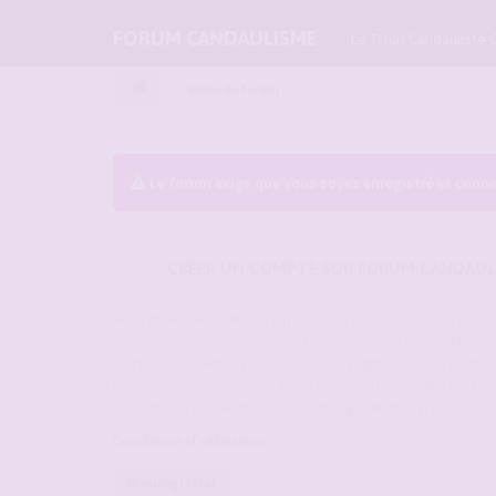
FORUM CANDAULISME
Le Tchat Candauliste 
Index du forum
Le forum exige que vous soyez enregistré et conne
CRÉER UN COMPTE SUR FORUM CANDAUL
Vous devez vous inscrire pour vous connecter. Cela ne p
quelques secondes et vous aurez accès au forum. Merci 
remplir les champs proposés pour augmenter vos chanc
rencontres sur le forum. Assurez-vous de bien lire tout l
également, les modérateurs ont la gachette facile.
Conditions d’utilisation
M’enregistrer