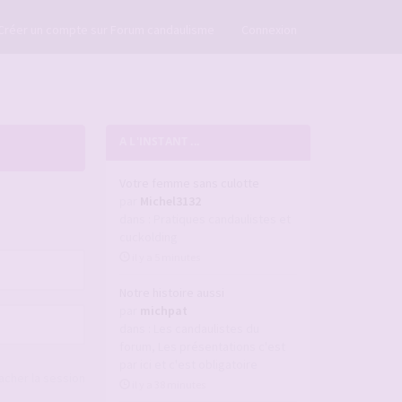
×
Créer un compte sur Forum candaulisme
Connexion
A L'INSTANT ...
Votre femme sans culotte
par
Michel3132
dans :
Pratiques candaulistes et
cuckolding
il y a 5 minutes
Notre histoire aussi
par
michpat
dans :
Les candaulistes du
forum, Les présentations c'est
par ici et c'est obligatoire
acher la session
il y a 38 minutes