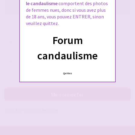
le candaulisme
comportent des photos
M’enregistrer
de femmes nues, donc si vous avez plus
de 18 ans, vous pouvez ENTRER, sinon
veuillez quittez.
SE CONNECTER À VOTRE COMPTE
Forum
Nom
d’utilisateur :
candaulisme
Mot
de
passe :
Quittez
Rester connecté(e)
Cacher la session
Me connecter
J’ai oublié mon mot de passe