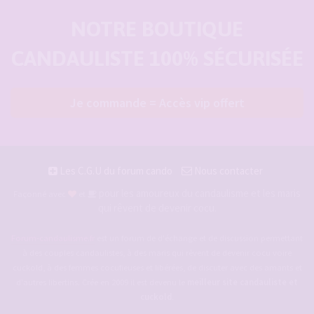
NOTRE BOUTIQUE
CANDAULISTE 100% SÉCURISÉE
Je commande = Accès vip offert
Les C.G.U du forum cando
Nous contacter
pour les amoureux du candaulisme et les maris
Façonné avec
et
qui rêvent de devenir cocu.
Forum-candaulisme.fr
est un forum de d'échange et de discussion permettant
à des couples candaulistes, à des maris qui rêvent de devenir cocu voire
cuckold, à des femmes cocufieuses et libérées, de discuter avec des amants et
d'autres libertins. Crée en 2009 il est devenu le
meilleur site candauliste et
cuckold
.