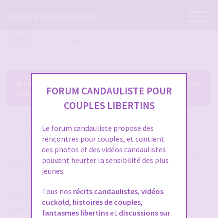
Ouvrir
FORUM CANDAULISME
la
navigatio
Index du forum
Le forum exige que vous soyez enregistré et connecté
FORUM CANDAULISTE POUR
pour pouvoir consulter le profil des membres.
COUPLES LIBERTINS
Le forum candauliste propose des
CRÉER UN COMPTE SUR FORUM CANDAULISME
rencontres pour couples, et contient
des photos et des vidéos candaulistes
Vous devez vous inscrire pour vous connecter. Cela ne prend que
pouvant heurter la sensibilité des plus
quelques secondes et vous aurez accès au forum. Merci de bien
jeunes.
remplir les champs proposés pour augmenter vos chances de
rencontres sur le forum. Assurez-vous de bien lire tout le
Tous nos
récits candaulistes
,
vidéos
règlement également, les modérateurs ont la gachette facile.
cuckold
,
histoires de couples
,
Conditions d’utilisation
fantasmes libertins
et
discussions sur