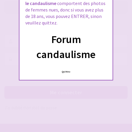
le candaulisme
comportent des photos
M’enregistrer
de femmes nues, donc si vous avez plus
de 18 ans, vous pouvez ENTRER, sinon
veuillez quittez.
SE CONNECTER À VOTRE COMPTE
Forum
Nom
d’utilisateur :
candaulisme
Mot
de
passe :
Quittez
Rester connecté(e)
Cacher la session
Me connecter
J’ai oublié mon mot de passe