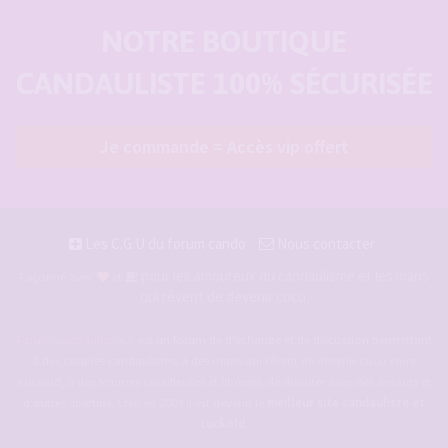
NOTRE BOUTIQUE
CANDAULISTE 100% SÉCURISÉE
Je commande = Accès vip offert
Les C.G.U du forum cando
Nous contacter
pour les amoureux du candaulisme et les maris
Façonné avec
et
qui rêvent de devenir cocu.
Forum-candaulisme.fr
est un forum de d'échange et de discussion permettant
à des couples candaulistes, à des maris qui rêvent de devenir cocu voire
cuckold, à des femmes cocufieuses et libérées, de discuter avec des amants et
d'autres libertins. Crée en 2009 il est devenu le
meilleur site candauliste et
cuckold
.