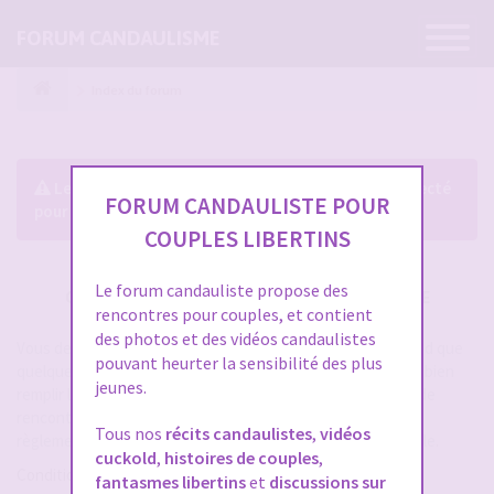
Ouvrir
FORUM CANDAULISME
la
navigatio
Index du forum
Le forum exige que vous soyez enregistré et connecté
FORUM CANDAULISTE POUR
pour pouvoir consulter le profil des membres.
COUPLES LIBERTINS
Le forum candauliste propose des
CRÉER UN COMPTE SUR FORUM CANDAULISME
rencontres pour couples, et contient
des photos et des vidéos candaulistes
Vous devez vous inscrire pour vous connecter. Cela ne prend que
pouvant heurter la sensibilité des plus
quelques secondes et vous aurez accès au forum. Merci de bien
jeunes.
remplir les champs proposés pour augmenter vos chances de
rencontres sur le forum. Assurez-vous de bien lire tout le
Tous nos
récits candaulistes
,
vidéos
règlement également, les modérateurs ont la gachette facile.
cuckold
,
histoires de couples
,
Conditions d’utilisation
fantasmes libertins
et
discussions sur