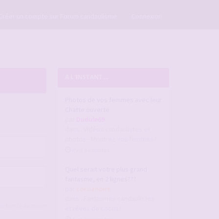
×
Créer un compte sur Forum candaulisme
Connexion
A L'INSTANT ...
Photos de vos femmes avec leur
Chatte ouverte
par
Dudule69
dans :
Vidéos candaulistes et
photos - Montrez vos femmes !
il y a 8 minutes
Quel serait votre plus grand
fantasme, en 2 lignes???
par
cocuanoirs
dans :
Fantasmes candaulistes
acher la session
et rêves de cocus !