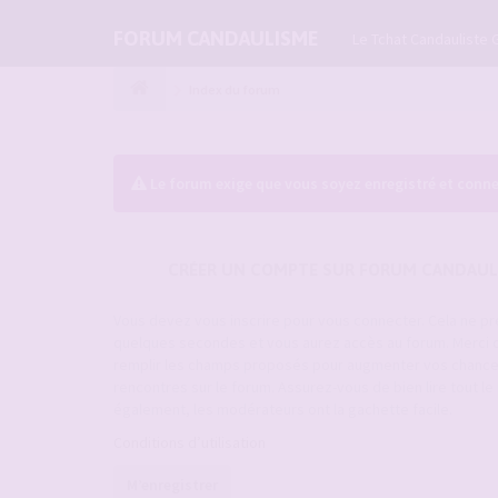
FORUM CANDAULISME
Le Tchat Candauliste 
Index du forum
Le forum exige que vous soyez enregistré et conne
CRÉER UN COMPTE SUR FORUM CANDAUL
Vous devez vous inscrire pour vous connecter. Cela ne p
quelques secondes et vous aurez accès au forum. Merci 
remplir les champs proposés pour augmenter vos chanc
rencontres sur le forum. Assurez-vous de bien lire tout l
également, les modérateurs ont la gachette facile.
Conditions d’utilisation
M’enregistrer