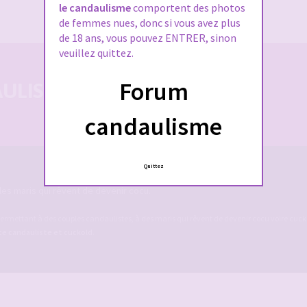
J’ai oublié mon mot de passe
le candaulisme
comportent des photos
de femmes nues, donc si vous avez plus
de 18 ans, vous pouvez ENTRER, sinon
veuillez quittez.
Forum
LISTE 100% SÉCURISÉE
candaulisme
Quittez
es maris qui rêvent de devenir cocu.
ermettant à des couples candaulistes, à des maris qui rêvent de devenir cocu voire cucko
ite candauliste et cuckold
.