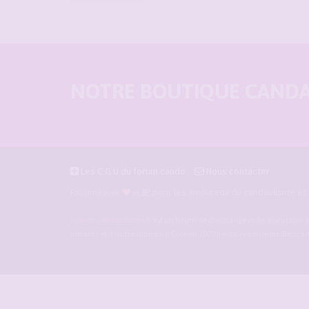
NOTRE BOUTIQUE CANDAU
Les C.G.U du forum cando
Nous contacter
pour les amoureux du candaulisme et l
Façonné avec
et
Forum-candaulisme.fr
est un forum de d'échange et de discussion p
amants et d'autres libertins. Crée en 2009 il est devenu le
meilleur s