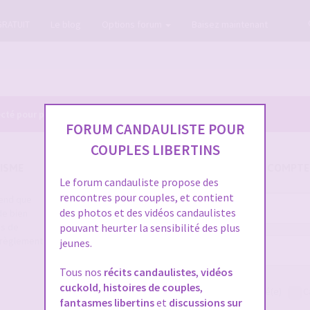
GRATUIT
Le blog
Options forum
Baisez maintenant
cté pour pouvoir consulter le profil des membres.
FORUM CANDAULISTE POUR
COUPLES LIBERTINS
ISME
SE CONNECTER À VOTRE COMPTE
Le forum candauliste propose des
rencontres pour couples, et contient
rend que
Nom
des photos et des vidéos candaulistes
de bien
d’utilisateur :
es de
pouvant heurter la sensibilité des plus
e règlement
jeunes.
Mot
de
Tous nos
récits candaulistes
,
vidéos
passe :
cuckold
,
histoires de couples
,
Me connecter
Rester connecté(e)
C
fantasmes libertins
et
discussions sur