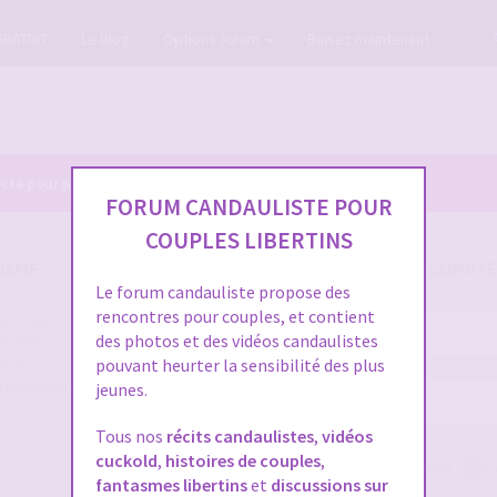
GRATUIT
Le blog
Options forum
Baisez maintenant
cté pour pouvoir consulter le profil des membres.
FORUM CANDAULISTE POUR
COUPLES LIBERTINS
ISME
SE CONNECTER À VOTRE COMPTE
Le forum candauliste propose des
rencontres pour couples, et contient
rend que
Nom
des photos et des vidéos candaulistes
de bien
d’utilisateur :
es de
pouvant heurter la sensibilité des plus
e règlement
jeunes.
Mot
de
Tous nos
récits candaulistes
,
vidéos
passe :
cuckold
,
histoires de couples
,
Me connecter
Rester connecté(e)
C
fantasmes libertins
et
discussions sur