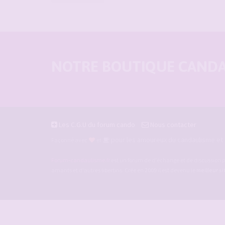
NOTRE BOUTIQUE CANDAU
Les C.G.U du forum cando
Nous contacter
pour les amoureux du candaulisme et l
Façonné avec
et
Forum-candaulisme.fr
est un forum de d'échange et de discussion p
amants et d'autres libertins. Crée en 2009 il est devenu le
meilleur s