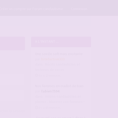
×
Créer un compte sur Forum candaulisme
Connexion
A L'INSTANT ...
Une soirée soft mais excitante
par
bitefurtive333
dans :
Récits candaulistes et
histoires de cocus
il y a 12 minutes
Nos femmes en maillot de bain
par
fabien7594
dans :
Vidéos candaulistes et
photos - Montrez vos femmes !
il y a 43 minutes
acher la session