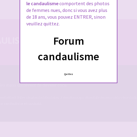
J’ai oublié mon mot de passe
le candaulisme
comportent des photos
de femmes nues, donc si vous avez plus
de 18 ans, vous pouvez ENTRER, sinon
veuillez quittez.
Forum
LISTE 100% SÉCURISÉE
candaulisme
Quittez
es maris qui rêvent de devenir cocu.
ermettant à des couples candaulistes, à des maris qui rêvent de devenir cocu voire cucko
ite candauliste et cuckold
.