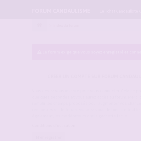
FORUM CANDAULISME
Le Tchat Candauliste 
Index du forum
Le forum exige que vous soyez enregistré et conne
CRÉER UN COMPTE SUR FORUM CANDAUL
Vous devez vous inscrire pour vous connecter. Cela ne p
quelques secondes et vous aurez accès au forum. Merci 
remplir les champs proposés pour augmenter vos chanc
rencontres sur le forum. Assurez-vous de bien lire tout l
également, les modérateurs ont la gachette facile.
Conditions d’utilisation
M’enregistrer