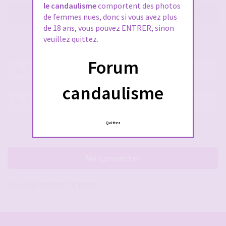
le candaulisme
comportent des photos
M’enregistrer
de femmes nues, donc si vous avez plus
de 18 ans, vous pouvez ENTRER, sinon
veuillez quittez.
SE CONNECTER À VOTRE COMPTE
Forum
Nom
d’utilisateur :
candaulisme
Mot
de
passe :
Quittez
Rester connecté(e)
Cacher la session
Me connecter
J’ai oublié mon mot de passe