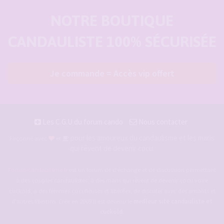
NOTRE BOUTIQUE
CANDAULISTE 100% SÉCURISÉE
Je commande = Accès vip offert
Les C.G.U du forum cando
Nous contacter
pour les amoureux du candaulisme et les maris
Façonné avec
et
qui rêvent de devenir cocu.
Forum-candaulisme.fr
est un forum de d'échange et de discussion permettant
à des couples candaulistes, à des maris qui rêvent de devenir cocu voire
cuckold, à des femmes cocufieuses et libérées, de discuter avec des amants et
d'autres libertins. Crée en 2009 il est devenu le
meilleur site candauliste et
cuckold
.