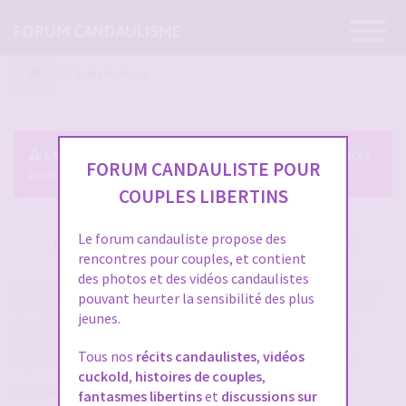
Ouvrir
FORUM CANDAULISME
la
navigatio
Index du forum
Le forum exige que vous soyez enregistré et connecté
FORUM CANDAULISTE POUR
pour pouvoir consulter le profil des membres.
COUPLES LIBERTINS
Le forum candauliste propose des
CRÉER UN COMPTE SUR FORUM CANDAULISME
rencontres pour couples, et contient
des photos et des vidéos candaulistes
Vous devez vous inscrire pour vous connecter. Cela ne prend que
pouvant heurter la sensibilité des plus
quelques secondes et vous aurez accès au forum. Merci de bien
jeunes.
remplir les champs proposés pour augmenter vos chances de
rencontres sur le forum. Assurez-vous de bien lire tout le
Tous nos
récits candaulistes
,
vidéos
règlement également, les modérateurs ont la gachette facile.
cuckold
,
histoires de couples
,
Conditions d’utilisation
fantasmes libertins
et
discussions sur