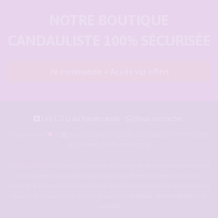
NOTRE BOUTIQUE
CANDAULISTE 100% SÉCURISÉE
Je commande = Accès vip offert
Les C.G.U du forum cando
Nous contacter
pour les amoureux du candaulisme et les maris
Façonné avec
et
qui rêvent de devenir cocu.
Forum-candaulisme.fr
est un forum de d'échange et de discussion permettant
à des couples candaulistes, à des maris qui rêvent de devenir cocu voire
cuckold, à des femmes cocufieuses et libérées, de discuter avec des amants et
d'autres libertins. Crée en 2009 il est devenu le
meilleur site candauliste et
cuckold
.