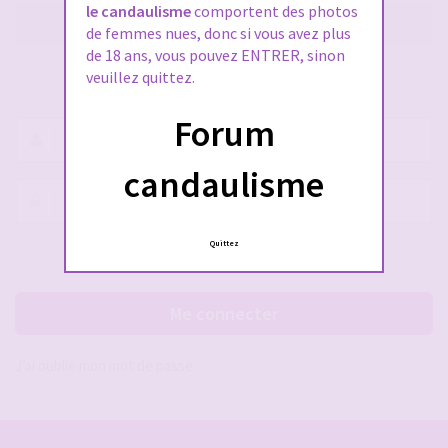
le candaulisme
comportent des photos
M’enregistrer
de femmes nues, donc si vous avez plus
de 18 ans, vous pouvez ENTRER, sinon
veuillez quittez.
SE CONNECTER À VOTRE COMPTE
Forum
Nom
d’utilisateur :
candaulisme
Mot
de
passe :
Quittez
Rester connecté(e)
Cacher la session
Me connecter
J’ai oublié mon mot de passe