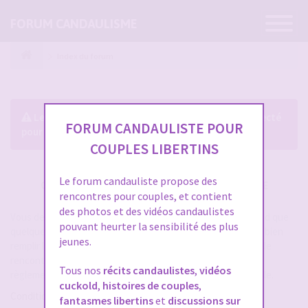
Ouvrir
FORUM CANDAULISME
la
navigatio
Index du forum
Le forum exige que vous soyez enregistré et connecté
FORUM CANDAULISTE POUR
pour pouvoir consulter le profil des membres.
COUPLES LIBERTINS
Le forum candauliste propose des
CRÉER UN COMPTE SUR FORUM CANDAULISME
rencontres pour couples, et contient
des photos et des vidéos candaulistes
Vous devez vous inscrire pour vous connecter. Cela ne prend que
pouvant heurter la sensibilité des plus
quelques secondes et vous aurez accès au forum. Merci de bien
jeunes.
remplir les champs proposés pour augmenter vos chances de
rencontres sur le forum. Assurez-vous de bien lire tout le
Tous nos
récits candaulistes
,
vidéos
règlement également, les modérateurs ont la gachette facile.
cuckold
,
histoires de couples
,
Conditions d’utilisation
fantasmes libertins
et
discussions sur