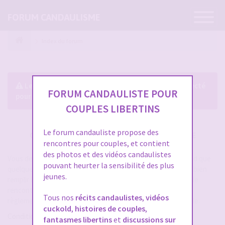
Ouvrir
FORUM CANDAULISME
la
navigatio
Index du forum
Le forum exige que vous soyez enregistré et connecté
FORUM CANDAULISTE POUR
pour pouvoir consulter le profil des membres.
COUPLES LIBERTINS
Le forum candauliste propose des
CRÉER UN COMPTE SUR FORUM CANDAULISME
rencontres pour couples, et contient
des photos et des vidéos candaulistes
Vous devez vous inscrire pour vous connecter. Cela ne prend que
pouvant heurter la sensibilité des plus
quelques secondes et vous aurez accès au forum. Merci de bien
jeunes.
remplir les champs proposés pour augmenter vos chances de
rencontres sur le forum. Assurez-vous de bien lire tout le
Tous nos
récits candaulistes
,
vidéos
règlement également, les modérateurs ont la gachette facile.
cuckold
,
histoires de couples
,
Conditions d’utilisation
fantasmes libertins
et
discussions sur