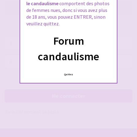
le candaulisme
comportent des photos
M’enregistrer
de femmes nues, donc si vous avez plus
de 18 ans, vous pouvez ENTRER, sinon
veuillez quittez.
SE CONNECTER À VOTRE COMPTE
Forum
Nom
d’utilisateur :
candaulisme
Mot
de
passe :
Quittez
Rester connecté(e)
Cacher la session
Me connecter
J’ai oublié mon mot de passe