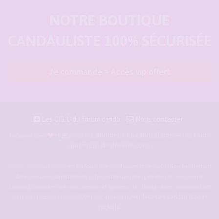
NOTRE BOUTIQUE
CANDAULISTE 100% SÉCURISÉE
Je commande = Accès vip offert
Les C.G.U du forum cando
Nous contacter
pour les amoureux du candaulisme et les maris
Façonné avec
et
qui rêvent de devenir cocu.
Forum-candaulisme.fr
est un forum de d'échange et de discussion permettant
à des couples candaulistes, à des maris qui rêvent de devenir cocu voire
cuckold, à des femmes cocufieuses et libérées, de discuter avec des amants et
d'autres libertins. Crée en 2009 il est devenu le
meilleur site candauliste et
cuckold
.