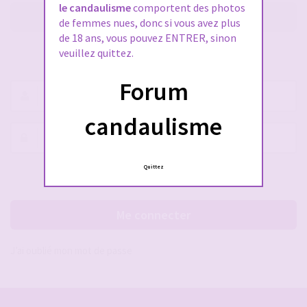
le candaulisme
comportent des photos
M’enregistrer
de femmes nues, donc si vous avez plus
de 18 ans, vous pouvez ENTRER, sinon
veuillez quittez.
SE CONNECTER À VOTRE COMPTE
Forum
Nom
d’utilisateur :
candaulisme
Mot
de
passe :
Quittez
Rester connecté(e)
Cacher la session
Me connecter
J’ai oublié mon mot de passe