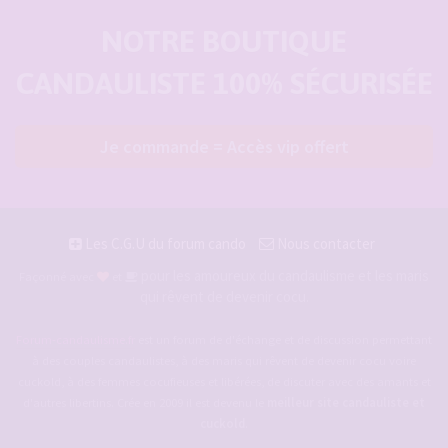
NOTRE BOUTIQUE
CANDAULISTE 100% SÉCURISÉE
Je commande = Accès vip offert
Les C.G.U du forum cando
Nous contacter
pour les amoureux du candaulisme et les maris
Façonné avec
et
qui rêvent de devenir cocu.
Forum-candaulisme.fr
est un forum de d'échange et de discussion permettant
à des couples candaulistes, à des maris qui rêvent de devenir cocu voire
cuckold, à des femmes cocufieuses et libérées, de discuter avec des amants et
d'autres libertins. Crée en 2009 il est devenu le
meilleur site candauliste et
cuckold
.