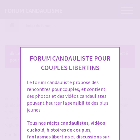
Ouvrir
FORUM CANDAULISME
la
navigatio
Index du forum
Le forum exige que vous soyez enregistré et connecté
FORUM CANDAULISTE POUR
pour pouvoir consulter le profil des membres.
COUPLES LIBERTINS
Le forum candauliste propose des
CRÉER UN COMPTE SUR FORUM CANDAULISME
rencontres pour couples, et contient
des photos et des vidéos candaulistes
Vous devez vous inscrire pour vous connecter. Cela ne prend que
pouvant heurter la sensibilité des plus
quelques secondes et vous aurez accès au forum. Merci de bien
jeunes.
remplir les champs proposés pour augmenter vos chances de
rencontres sur le forum. Assurez-vous de bien lire tout le
Tous nos
récits candaulistes
,
vidéos
règlement également, les modérateurs ont la gachette facile.
cuckold
,
histoires de couples
,
Conditions d’utilisation
fantasmes libertins
et
discussions sur