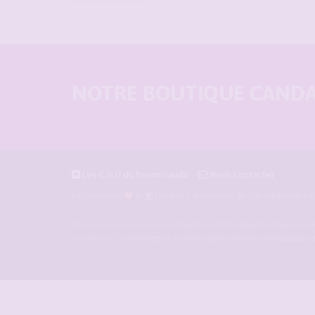
NOTRE BOUTIQUE CANDAU
Les C.G.U du forum cando
Nous contacter
pour les amoureux du candaulisme et l
Façonné avec
et
Forum-candaulisme.fr
est un forum de d'échange et de discussion p
amants et d'autres libertins. Crée en 2009 il est devenu le
meilleur s