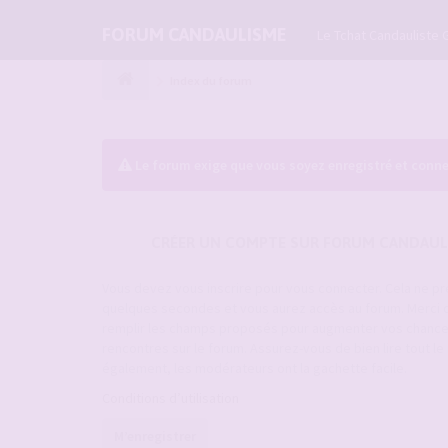
FORUM CANDAULISME
Le Tchat Candauliste 
Index du forum
Le forum exige que vous soyez enregistré et conne
CRÉER UN COMPTE SUR FORUM CANDAUL
Vous devez vous inscrire pour vous connecter. Cela ne p
quelques secondes et vous aurez accès au forum. Merci 
remplir les champs proposés pour augmenter vos chanc
rencontres sur le forum. Assurez-vous de bien lire tout l
également, les modérateurs ont la gachette facile.
Conditions d’utilisation
M’enregistrer