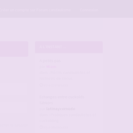
×
Créer un compte sur Forum candaulisme
Connexion
A L'INSTANT ...
A petits pas
par
Miam
dans :
Récits candaulistes et
histoires de cocus
il y a 21 minutes
Echanges entre cuckolds
Séniors
par
latinaycornudo
dans :
Pratiques candaulistes et
cuckolding
acher la session
il y a 38 minutes