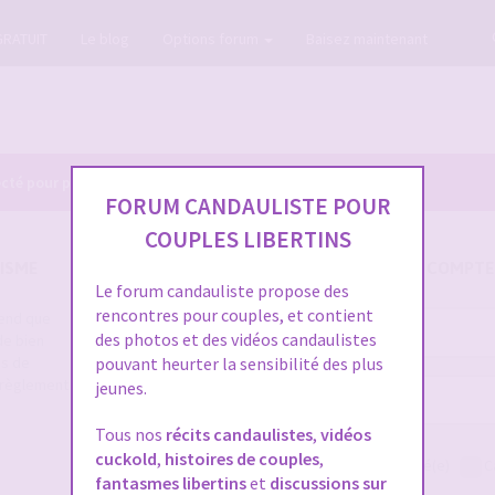
GRATUIT
Le blog
Options forum
Baisez maintenant
cté pour pouvoir consulter le profil des membres.
FORUM CANDAULISTE POUR
COUPLES LIBERTINS
ISME
SE CONNECTER À VOTRE COMPTE
Le forum candauliste propose des
rencontres pour couples, et contient
rend que
Nom
des photos et des vidéos candaulistes
de bien
d’utilisateur :
es de
pouvant heurter la sensibilité des plus
e règlement
jeunes.
Mot
de
Tous nos
récits candaulistes
,
vidéos
passe :
cuckold
,
histoires de couples
,
Me connecter
Rester connecté(e)
C
fantasmes libertins
et
discussions sur