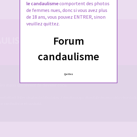
J’ai oublié mon mot de passe
le candaulisme
comportent des photos
de femmes nues, donc si vous avez plus
de 18 ans, vous pouvez ENTRER, sinon
veuillez quittez.
Forum
LISTE 100% SÉCURISÉE
candaulisme
Quittez
es maris qui rêvent de devenir cocu.
ermettant à des couples candaulistes, à des maris qui rêvent de devenir cocu voire cucko
ite candauliste et cuckold
.