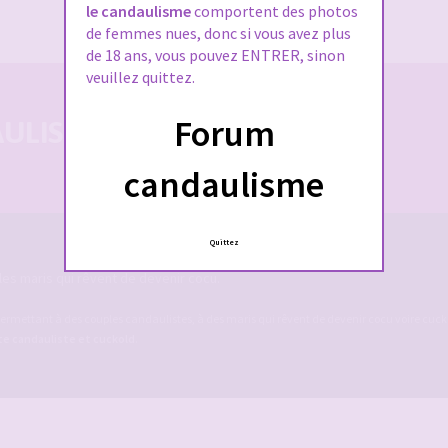
J’ai oublié mon mot de passe
le candaulisme
comportent des photos
de femmes nues, donc si vous avez plus
de 18 ans, vous pouvez ENTRER, sinon
veuillez quittez.
Forum
LISTE 100% SÉCURISÉE
candaulisme
Quittez
es maris qui rêvent de devenir cocu.
ermettant à des couples candaulistes, à des maris qui rêvent de devenir cocu voire cucko
ite candauliste et cuckold
.