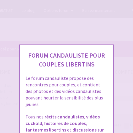
GRATUIT
Le blog
Options forum
Baisez maintenant
cté pour pouvoir consulter le profil des membres.
FORUM CANDAULISTE POUR
COUPLES LIBERTINS
ISME
SE CONNECTER À VOTRE COMPTE
Le forum candauliste propose des
rencontres pour couples, et contient
rend que
Nom
des photos et des vidéos candaulistes
de bien
d’utilisateur :
es de
pouvant heurter la sensibilité des plus
e règlement
jeunes.
Mot
de
Tous nos
récits candaulistes
,
vidéos
passe :
cuckold
,
histoires de couples
,
Me connecter
Rester connecté(e)
C
fantasmes libertins
et
discussions sur