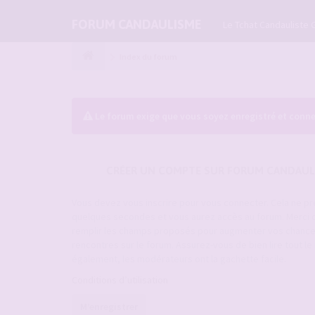
FORUM CANDAULISME
Le Tchat Candauliste 
Index du forum
Le forum exige que vous soyez enregistré et conne
CRÉER UN COMPTE SUR FORUM CANDAUL
Vous devez vous inscrire pour vous connecter. Cela ne p
quelques secondes et vous aurez accès au forum. Merci 
remplir les champs proposés pour augmenter vos chanc
rencontres sur le forum. Assurez-vous de bien lire tout l
également, les modérateurs ont la gachette facile.
Conditions d’utilisation
M’enregistrer