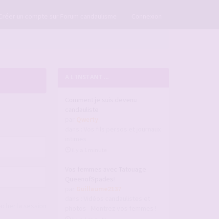
×
Créer un compte sur Forum candaulisme
Connexion
A L'INSTANT ...
Comment je suis devenu
candauliste
par
Qwerty
dans :
Vos fils persos et journaux
intimes
il y a 1 minute
Vos femmes avec Tatouage
QueenofSpades!
par
Guillaume2137
dans :
Vidéos candaulistes et
acher la session
photos - Montrez vos femmes !