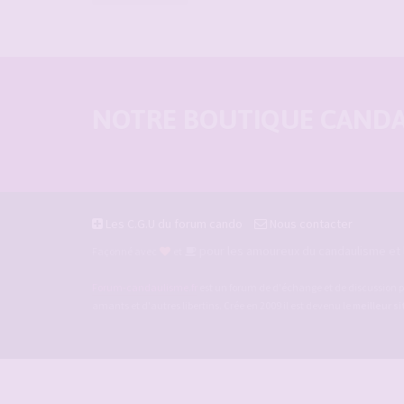
NOTRE BOUTIQUE CANDAU
Les C.G.U du forum cando
Nous contacter
pour les amoureux du candaulisme et l
Façonné avec
et
Forum-candaulisme.fr
est un forum de d'échange et de discussion p
amants et d'autres libertins. Crée en 2009 il est devenu le
meilleur s