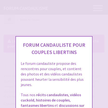
Ouvrir
FORUM CANDAULISME
la
navigatio
Index du forum
Le forum exige que vous soyez enregistré et connecté
FORUM CANDAULISTE POUR
pour pouvoir consulter le profil des membres.
COUPLES LIBERTINS
Le forum candauliste propose des
CRÉER UN COMPTE SUR FORUM CANDAULISME
rencontres pour couples, et contient
des photos et des vidéos candaulistes
Vous devez vous inscrire pour vous connecter. Cela ne prend que
pouvant heurter la sensibilité des plus
quelques secondes et vous aurez accès au forum. Merci de bien
jeunes.
remplir les champs proposés pour augmenter vos chances de
rencontres sur le forum. Assurez-vous de bien lire tout le
Tous nos
récits candaulistes
,
vidéos
règlement également, les modérateurs ont la gachette facile.
cuckold
,
histoires de couples
,
Conditions d’utilisation
fantasmes libertins
et
discussions sur