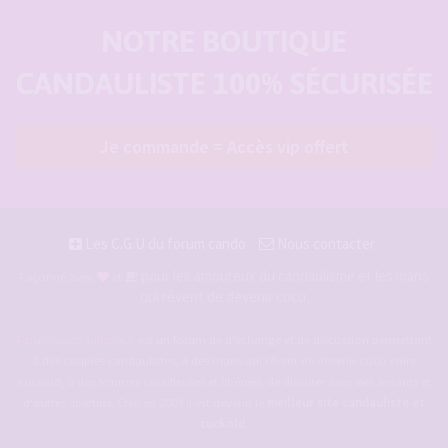
NOTRE BOUTIQUE
CANDAULISTE 100% SÉCURISÉE
Je commande = Accès vip offert
Les C.G.U du forum cando
Nous contacter
pour les amoureux du candaulisme et les maris
Façonné avec
et
qui rêvent de devenir cocu.
Forum-candaulisme.fr
est un forum de d'échange et de discussion permettant
à des couples candaulistes, à des maris qui rêvent de devenir cocu voire
cuckold, à des femmes cocufieuses et libérées, de discuter avec des amants et
d'autres libertins. Crée en 2009 il est devenu le
meilleur site candauliste et
cuckold
.