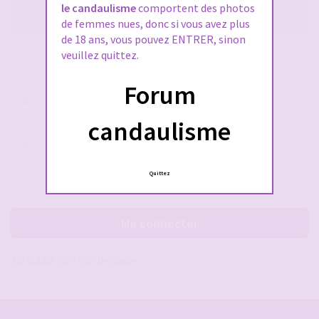
le candaulisme
comportent des photos
M’enregistrer
de femmes nues, donc si vous avez plus
de 18 ans, vous pouvez ENTRER, sinon
veuillez quittez.
SE CONNECTER À VOTRE COMPTE
Forum
Nom
d’utilisateur :
candaulisme
Mot
de
passe :
Quittez
Rester connecté(e)
Cacher la session
Me connecter
J’ai oublié mon mot de passe